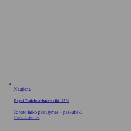
Naujiena
Royal T-sticks arbatoms iki -25%
Riboto laiko pasiūlymas – paskubėk.
Prieš 4 dienas