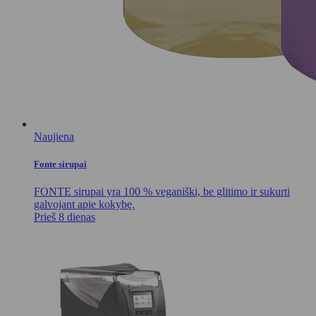
Naujiena
Fonte sirupai
FONTE sirupai yra 100 % veganiški, be glitimo ir sukurti
galvojant apie kokybę.
Prieš 8 dienas