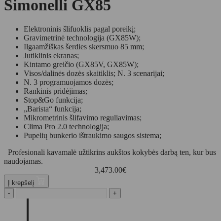
Simonelli GX85
Elektroninis šlifuoklis pagal poreikį;
Gravimetrinė technologija (GX85W);
Ilgaamžiškas šerdies skersmuo 85 mm;
Jutiklinis ekranas;
Kintamo greičio (GX85V, GX85W);
Visos/dalinės dozės skaitiklis; N. 3 scenarijai;
N. 3 programuojamos dozės;
Rankinis pridėjimas;
Stop&Go funkcija;
„Barista“ funkcija;
Mikrometrinis šlifavimo reguliavimas;
Clima Pro 2.0 technologija;
Pupelių bunkerio ištraukimo saugos sistema;
Profesionali kavamalė užtikrins aukštos kokybės darbą ten, kur bus
naudojamas.
3,473.00
€
Į krepšelį
-
+