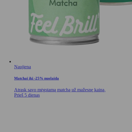
Naujiena
Matchai iki -25% nuolaida
Atrask savo mėgstamą matchą už mažesnę kainą.
Prieš 5 dienas