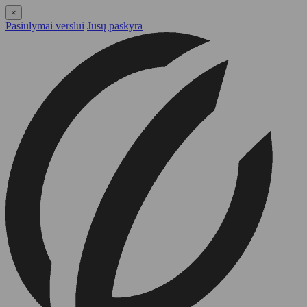
×
Pasiūlymai verslui
Jūsų paskyra