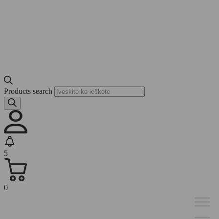
Products search
5
0