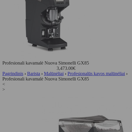
Profesionali kavamalė Nuova Simonelli GX85
3,473.00
€
Pagrindinis
›
Barista
›
Malūnėliai
›
Profesionalūs kavos malūnėliai
›
Profesionali kavamalė Nuova Simonelli GX85
<
>