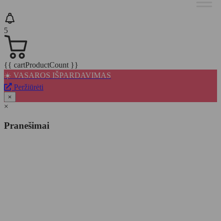
5
{{ cartProductCount }}
☀️ VASAROS IŠPARDAVIMAS
Peržiūrėti
×
×
Pranešimai