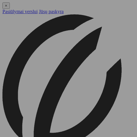
×
Pasiūlymai verslui
Jūsų paskyra