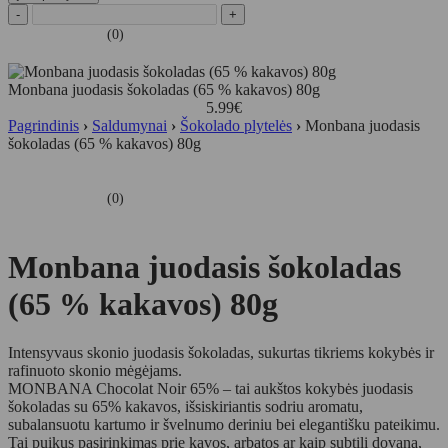
-
+
(0)
Monbana juodasis šokoladas (65 % kakavos) 80g
5.99
€
Pagrindinis
›
Saldumynai
›
Šokolado plytelės
›
Monbana juodasis
šokoladas (65 % kakavos) 80g
(0)
Monbana juodasis šokoladas
(65 % kakavos) 80g
Intensyvaus skonio juodasis šokoladas, sukurtas tikriems kokybės ir
rafinuoto skonio mėgėjams.
MONBANA Chocolat Noir 65% – tai aukštos kokybės juodasis
šokoladas su 65% kakavos, išsiskiriantis sodriu aromatu,
subalansuotu kartumo ir švelnumo deriniu bei elegantišku pateikimu.
Tai puikus pasirinkimas prie kavos, arbatos ar kaip subtili dovana,