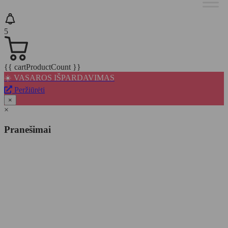
5
{{ cartProductCount }}
☀️ VASAROS IŠPARDAVIMAS
Peržiūrėti
×
×
Pranešimai