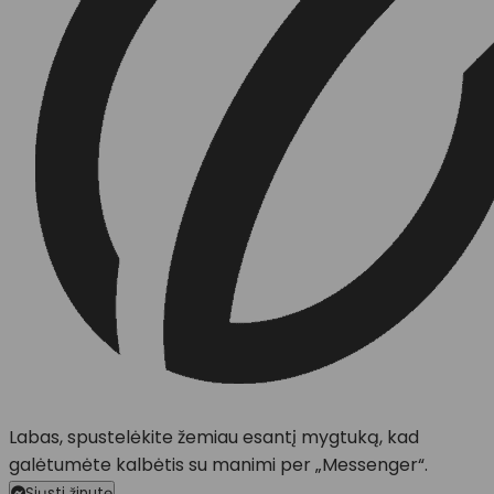
Labas, spustelėkite žemiau esantį mygtuką, kad
galėtumėte kalbėtis su manimi per „Messenger“.
Siųsti žinutę