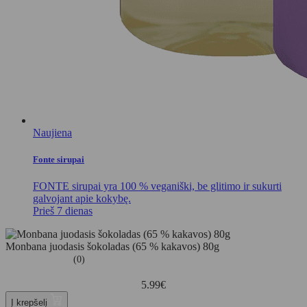
Naujiena
Fonte sirupai
FONTE sirupai yra 100 % veganiški, be glitimo ir sukurti
galvojant apie kokybę.
Prieš 7 dienas
Monbana juodasis šokoladas (65 % kakavos) 80g
(0)
5.99
€
Į krepšelį