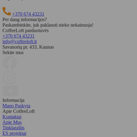
+370 674 43231
Per daug informacijos?
Paskambinkite, juk paklausti nieko nekainuoja!
CoffeeLoft parduotuvės
+370 674 43231
info@coffeeloft.lt
Savanorių pr. 433, Kaunas
Sekite mus
Informacija
Mano Paskyra
Apie CoffeeLoft
Kontaktai
Apie Mus
Tinklaraštis
ES projektai