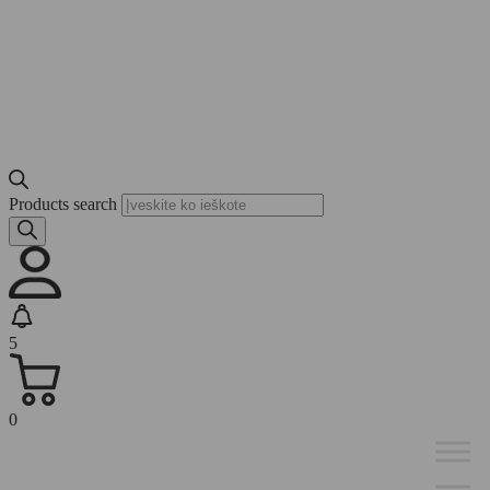
Products search
5
0