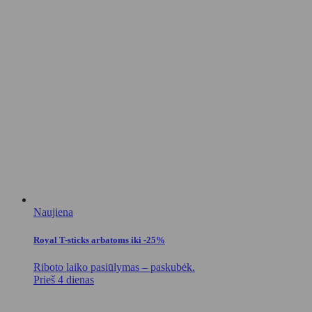
Naujiena
Royal T-sticks arbatoms iki -25%
Riboto laiko pasiūlymas – paskubėk.
Prieš 4 dienas