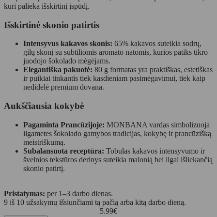
kuri palieka išskirtinį įspūdį.
Išskirtinė skonio patirtis
Intensyvus kakavos skonis:
65% kakavos suteikia sodrų,
gilų skonį su subtiliomis aromato natomis, kurios patiks tikro
juodojo šokolado mėgėjams.
Elegantiška pakuotė:
80 g formatas yra praktiškas, estetiškas
ir puikiai tinkantis tiek kasdieniam pasimėgavimui, tiek kaip
nedidelė premium dovana.
Aukščiausia kokybė
Pagaminta Prancūzijoje:
MONBANA vardas simbolizuoja
ilgametes šokolado gamybos tradicijas, kokybę ir prancūzišką
meistriškumą.
Subalansuota receptūra:
Tobulas kakavos intensyvumo ir
švelnios tekstūros derinys suteikia malonią bei ilgai išliekančią
skonio patirtį.
Pristatymas:
per 1–3 darbo dienas.
9 iš 10 užsakymų išsiunčiami tą pačią arba kitą darbo dieną.
5.99
€