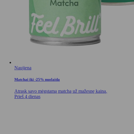
Naujiena
Matchai iki -25% nuolaida
Atrask savo mėgstamą matchą už mažesnę kainą.
Prieš 4 dienas