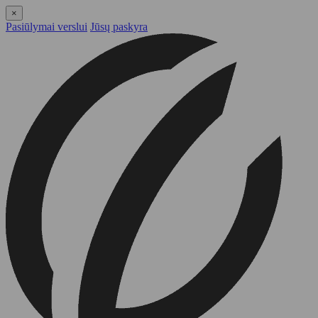
×
Pasiūlymai verslui
Jūsų paskyra