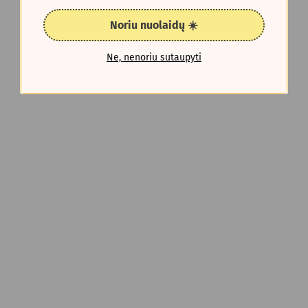
Noriu nuolaidų ☀️
Ne, nenoriu sutaupyti