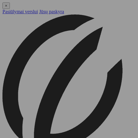
×
Pasiūlymai verslui
Jūsų paskyra