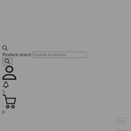
Products search
5
0