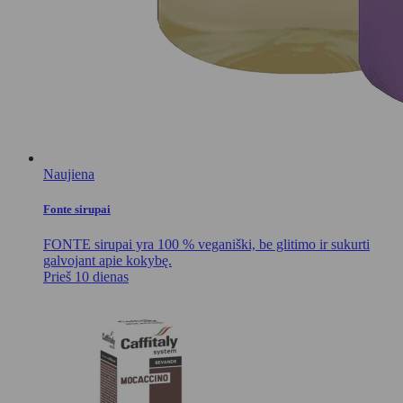
Naujiena
Fonte sirupai
FONTE sirupai yra 100 % veganiški, be glitimo ir sukurti
galvojant apie kokybę.
Prieš 10 dienas