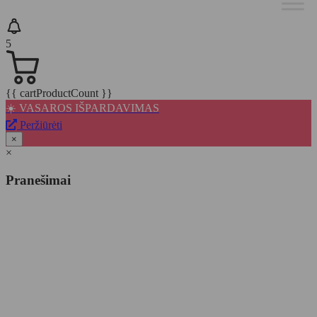
5
{{ cartProductCount }}
☀️ VASAROS IŠPARDAVIMAS
Peržiūrėti
×
×
Pranešimai