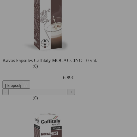
Kavos kapsulės Caffitaly MOCACCINO 10 vnt.
(0)
6.89
€
Į krepšelį
-
+
(0)