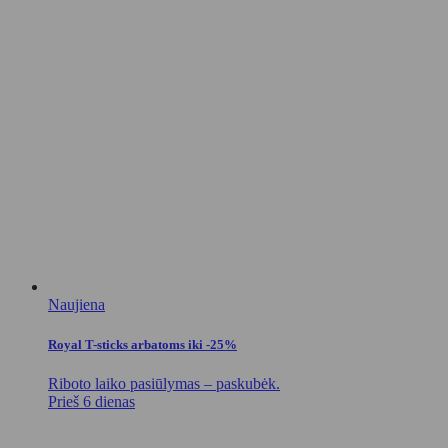
Naujiena
Royal T-sticks arbatoms iki -25%
Riboto laiko pasiūlymas – paskubėk.
Prieš 6 dienas