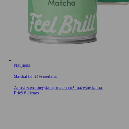
Naujiena
Matchai iki -25% nuolaida
Atrask savo mėgstamą matchą už mažesnę kainą.
Prieš 6 dienas