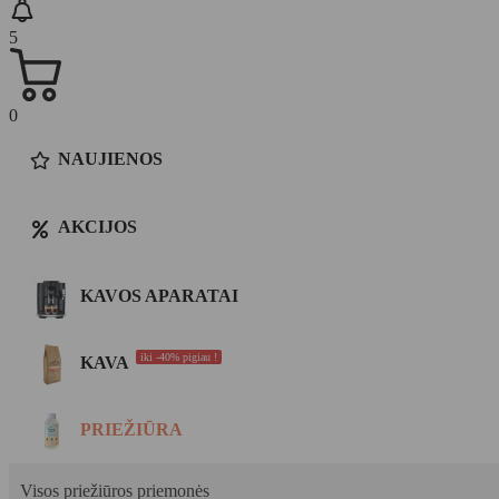
5
0
NAUJIENOS
AKCIJOS
KAVOS APARATAI
iki -40% pigiau !
KAVA
PRIEŽIŪRA
Visos priežiūros priemonės