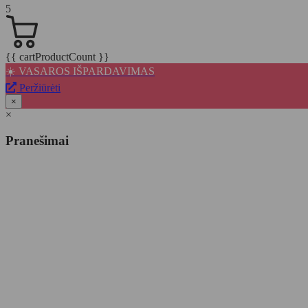
5
{{ cartProductCount }}
☀️ VASAROS IŠPARDAVIMAS
Peržiūrėti
×
×
Pranešimai