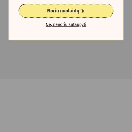
Noriu nuolaidų ☀️
Ne, nenoriu sutaupyti