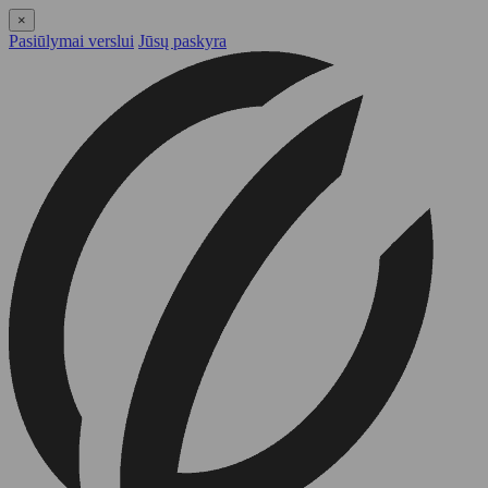
×
Pasiūlymai verslui
Jūsų paskyra