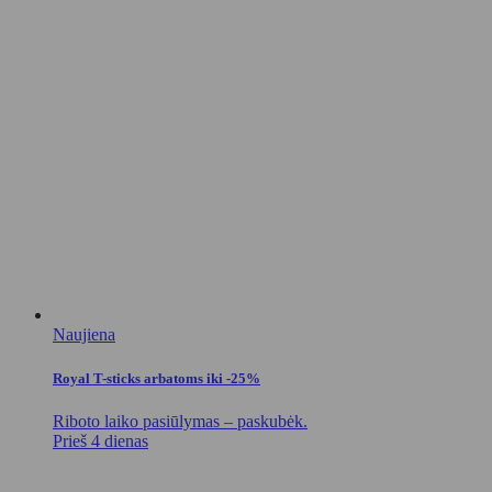
Naujiena
Royal T-sticks arbatoms iki -25%
Riboto laiko pasiūlymas – paskubėk.
Prieš 4 dienas