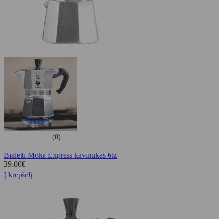
(0)
Bialetti Moka Express kavinukas 6tz
39.00
€
Į krepšelį