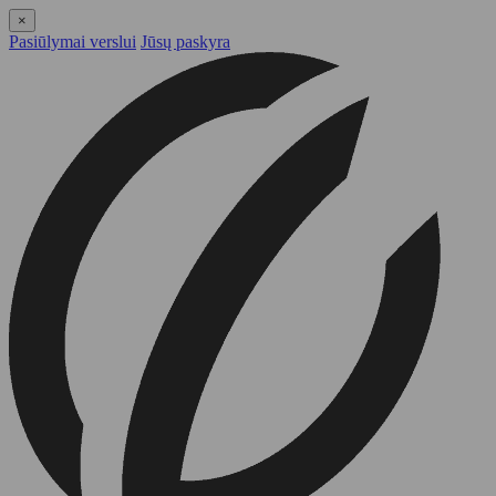
×
Pasiūlymai verslui
Jūsų paskyra