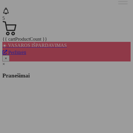
5
{{ cartProductCount }}
☀️ VASAROS IŠPARDAVIMAS
Peržiūrėti
×
×
Pranešimai