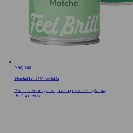
Naujiena
Matchai iki -25% nuolaida
Atrask savo mėgstamą matchą už mažesnę kainą.
Prieš 4 dienas