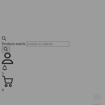
Products search
5
0