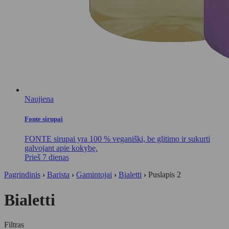
Naujiena
Fonte sirupai
FONTE sirupai yra 100 % veganiški, be glitimo ir sukurti
galvojant apie kokybę.
Prieš 7 dienas
Pagrindinis
›
Barista
›
Gamintojai
›
Bialetti
›
Puslapis 2
Bialetti
Filtras