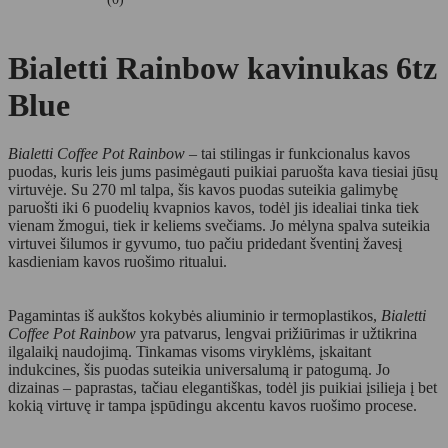
Bialetti Rainbow kavinukas 6tz
Blue
Bialetti Coffee Pot Rainbow
– tai stilingas ir funkcionalus kavos
puodas, kuris leis jums pasimėgauti puikiai paruošta kava tiesiai jūsų
virtuvėje. Su 270 ml talpa, šis kavos puodas suteikia galimybę
paruošti iki 6 puodelių kvapnios kavos, todėl jis idealiai tinka tiek
vienam žmogui, tiek ir keliems svečiams. Jo mėlyna spalva suteikia
virtuvei šilumos ir gyvumo, tuo pačiu pridedant šventinį žavesį
kasdieniam kavos ruošimo ritualui.
Pagamintas iš aukštos kokybės aliuminio ir termoplastikos,
Bialetti
Coffee Pot Rainbow
yra patvarus, lengvai prižiūrimas ir užtikrina
ilgalaikį naudojimą. Tinkamas visoms viryklėms, įskaitant
indukcines, šis puodas suteikia universalumą ir patogumą. Jo
dizainas – paprastas, tačiau elegantiškas, todėl jis puikiai įsilieja į bet
kokią virtuvę ir tampa įspūdingu akcentu kavos ruošimo procese.