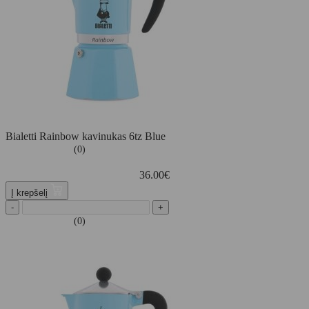
Bialetti Rainbow kavinukas 6tz Blue
(0)
36.00
€
Į krepšelį
-
+
(0)