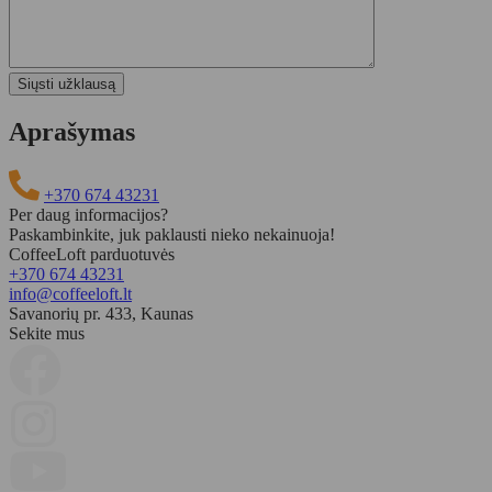
Aprašymas
+370 674 43231
Per daug informacijos?
Paskambinkite, juk paklausti nieko nekainuoja!
CoffeeLoft parduotuvės
+370 674 43231
info@coffeeloft.lt
Savanorių pr. 433, Kaunas
Sekite mus