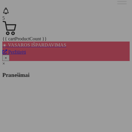
5
{{ cartProductCount }}
☀️ VASAROS IŠPARDAVIMAS
Peržiūrėti
×
×
Pranešimai