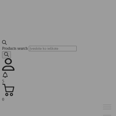
Products search
5
0