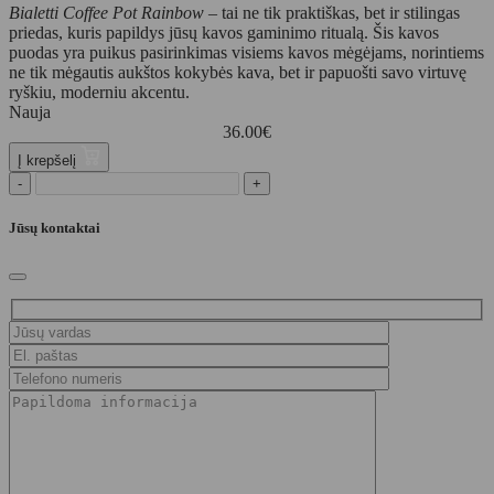
Bialetti Coffee Pot Rainbow
– tai ne tik praktiškas, bet ir stilingas
priedas, kuris papildys jūsų kavos gaminimo ritualą. Šis kavos
puodas yra puikus pasirinkimas visiems kavos mėgėjams, norintiems
ne tik mėgautis aukštos kokybės kava, bet ir papuošti savo virtuvę
ryškiu, moderniu akcentu.
Nauja
36.00
€
Į krepšelį
-
+
Jūsų kontaktai