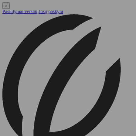
×
Pasiūlymai verslui
Jūsų paskyra