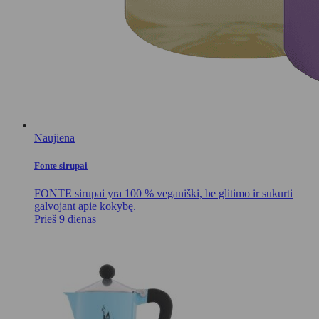
Naujiena
Fonte sirupai
FONTE sirupai yra 100 % veganiški, be glitimo ir sukurti
galvojant apie kokybę.
Prieš 9 dienas