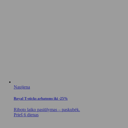
Naujiena
Royal T-sticks arbatoms iki -25%
Riboto laiko pasiūlymas – paskubėk.
Prieš 6 dienas