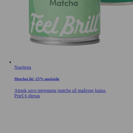
Naujiena
Matchai iki -25% nuolaida
Atrask savo mėgstamą matchą už mažesnę kainą.
Prieš 6 dienas