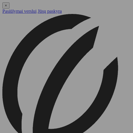
×
Pasiūlymai verslui
Jūsų paskyra