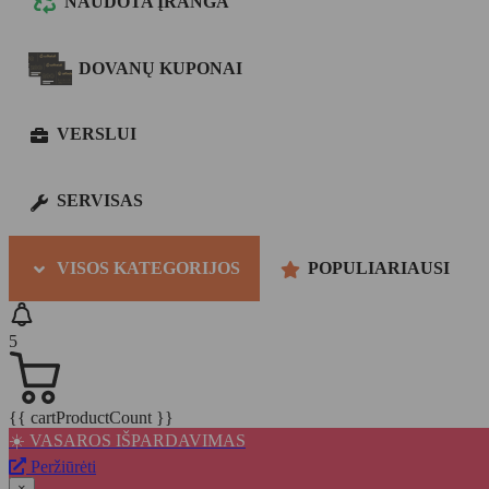
NAUDOTA ĮRANGA
DOVANŲ KUPONAI
VERSLUI
SERVISAS
VISOS KATEGORIJOS
POPULIARIAUSI
5
{{ cartProductCount }}
☀️ VASAROS IŠPARDAVIMAS
Peržiūrėti
×