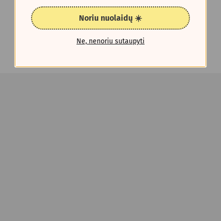
Noriu nuolaidų ☀️
Ne, nenoriu sutaupyti