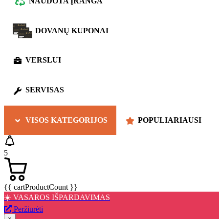
NAUDOTA ĮRANGA
DOVANŲ KUPONAI
VERSLUI
SERVISAS
VISOS KATEGORIJOS
POPULIARIAUSI
5
{{ cartProductCount }}
☀️ VASAROS IŠPARDAVIMAS
Peržiūrėti
×