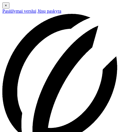
×
Pasiūlymai verslui
Jūsų paskyra