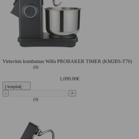
Virtuvinis kombainas Wilfa PROBAKER TIMER (KM2BS-T70)
(0)
1,099.00
€
Į krepšelį
-
+
(0)