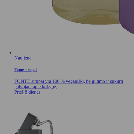
Naujiena
Fonte sirupai
FONTE sirupai yra 100 % veganiški, be glitimo ir sukurti
galvojant apie kokybę.
Prieš 8 dienas