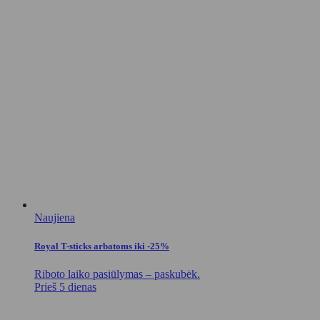
Naujiena
Royal T-sticks arbatoms iki -25%
Riboto laiko pasiūlymas – paskubėk.
Prieš 5 dienas