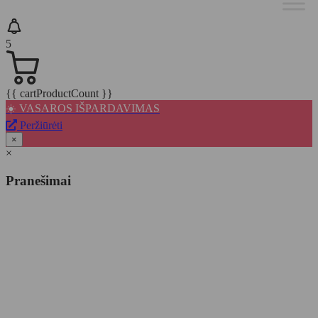
5
{{ cartProductCount }}
☀️ VASAROS IŠPARDAVIMAS
Peržiūrėti
×
×
Pranešimai