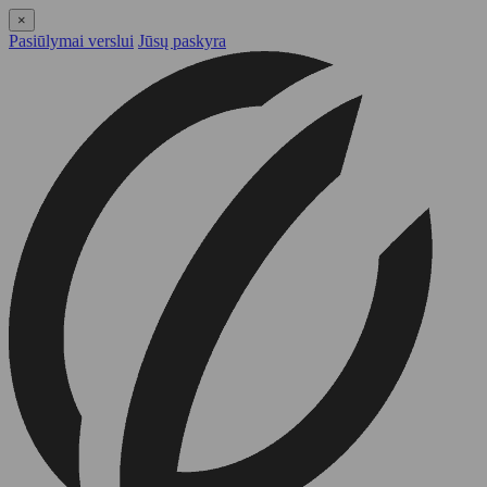
×
Pasiūlymai verslui
Jūsų paskyra