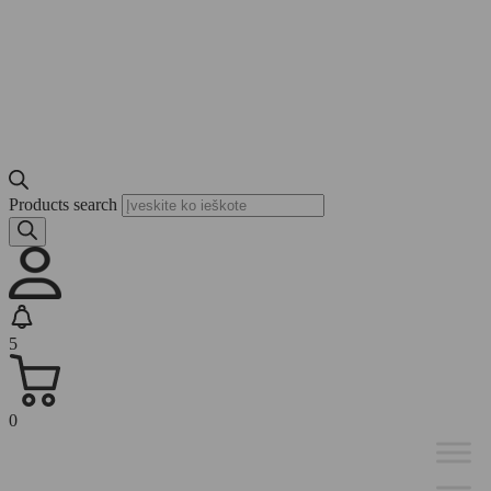
Products search
5
0