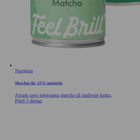
Naujiena
Matchai iki -25% nuolaida
Atrask savo mėgstamą matchą už mažesnę kainą.
Prieš 5 dienas