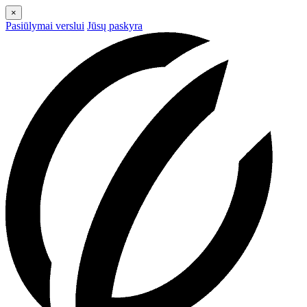
×
Pasiūlymai verslui
Jūsų paskyra