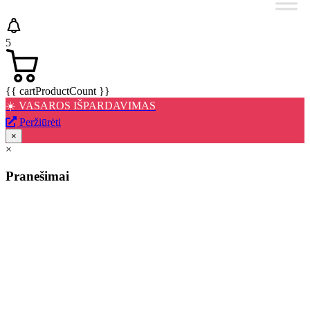
5
{{ cartProductCount }}
☀️ VASAROS IŠPARDAVIMAS
Peržiūrėti
×
×
Pranešimai