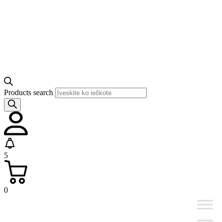
Products search
5
0