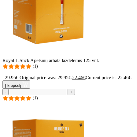
Royal T-Stick Apelsinų arbata lazdelėmis 125 vnt.
(1)
29.95
€
Original price was: 29.95€.
22.46
€
Current price is: 22.46€.
Į krepšelį
-
+
(1)