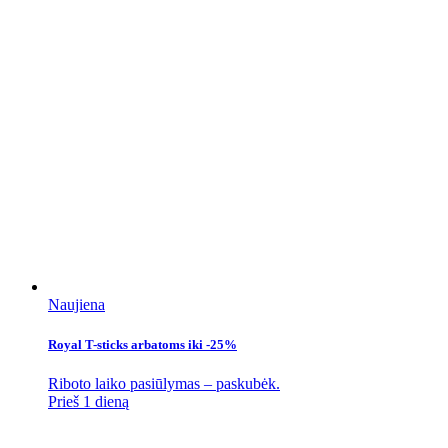
Naujiena
Royal T-sticks arbatoms iki -25%
Riboto laiko pasiūlymas – paskubėk.
Prieš 1 dieną