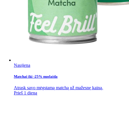
Naujiena
Matchai iki -25% nuolaida
Atrask savo mėgstamą matchą už mažesnę kainą.
Prieš 1 dieną