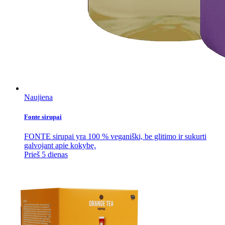
Naujiena
Fonte sirupai
FONTE sirupai yra 100 % veganiški, be glitimo ir sukurti
galvojant apie kokybę.
Prieš 5 dienas