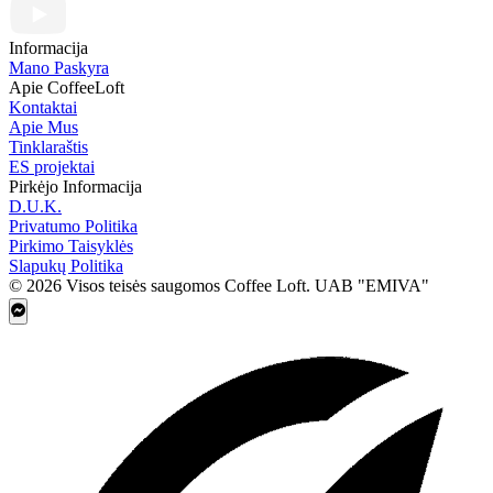
Gediminas Vaiginis
Rating: 5/5
Informacija
MOKATE to go premium pieno milteliai 750g
Mano Paskyra
Tue Dec 17 2024 16:55:45 GMT+0000 (Coordinated Universal Time
Apie CoffeeLoft
Kontaktai
Apie Mus
Tinklaraštis
ES projektai
Pirkėjo Informacija
D.U.K.
Privatumo Politika
Pirkimo Taisyklės
Slapukų Politika
© 2026 Visos teisės saugomos Coffee Loft. UAB "EMIVA"