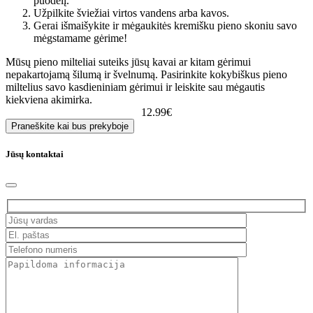
puodelį.
Užpilkite šviežiai virtos vandens arba kavos.
Gerai išmaišykite ir mėgaukitės kremišku pieno skoniu savo
mėgstamame gėrime!
Mūsų pieno milteliai suteiks jūsų kavai ar kitam gėrimui
nepakartojamą šilumą ir švelnumą. Pasirinkite kokybiškus pieno
miltelius savo kasdieniniam gėrimui ir leiskite sau mėgautis
kiekviena akimirka.
12.99
€
Praneškite kai bus prekyboje
Jūsų kontaktai