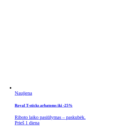
Naujiena
Royal T-sticks arbatoms iki -25%
Riboto laiko pasiūlymas – paskubėk.
Prieš 1 dieną