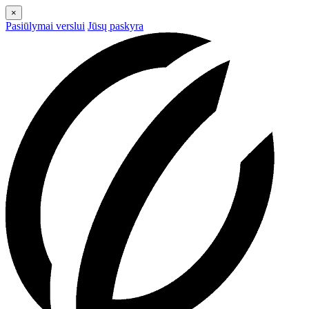
×
Pasiūlymai verslui
Jūsų paskyra