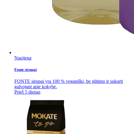
Naujiena
Fonte sirupai
FONTE sirupai yra 100 % veganiški, be glitimo ir sukurti
galvojant apie kokybę.
Prieš 5 dienas