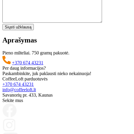
Aprašymas
Pieno milteliai. 750 gramų pakuotė.
+370 674 43231
Per daug informacijos?
Paskambinkite, juk paklausti nieko nekainuoja!
CoffeeLoft parduotuvės
+370 674 43231
Klientų atsiliepimai
info@coffeeloft.lt
Savanorių pr. 433, Kaunas
MOKATE to go premium pieno milteliai 750g
Sekite mus
JANINA ZUBRICKA
Rating: 5/5
Rekomenduoju
Rekomenduoju
Mon Jun 02 2025 12:06:50 GMT+0000 (Coordinated Universal Time
MOKATE to go premium pieno milteliai 750g