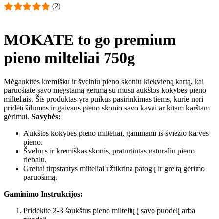
(2)
MOKATE to go premium
pieno milteliai 750g
Mėgaukitės kremišku ir švelniu pieno skoniu kiekvieną kartą, kai
paruošiate savo mėgstamą gėrimą su mūsų aukštos kokybės pieno
milteliais. Šis produktas yra puikus pasirinkimas tiems, kurie nori
pridėti šilumos ir gaivaus pieno skonio savo kavai ar kitam karštam
gėrimui.
Savybės:
Aukštos kokybės pieno milteliai, gaminami iš šviežio karvės
pieno.
Švelnus ir kremiškas skonis, praturtintas natūraliu pieno
riebalu.
Greitai tirpstantys milteliai užtikrina patogų ir greitą gėrimo
paruošimą.
Gaminimo Instrukcijos:
Pridėkite 2-3 šaukštus pieno miltelių į savo puodelį arba