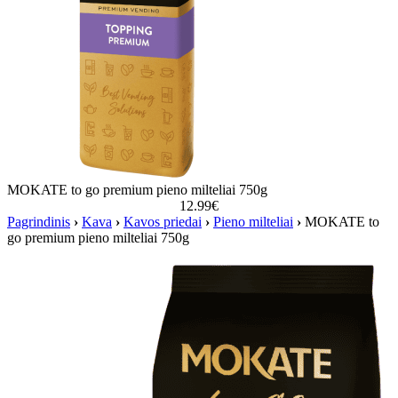
MOKATE to go premium pieno milteliai 750g
12.99
€
Pagrindinis
›
Kava
›
Kavos priedai
›
Pieno milteliai
›
MOKATE to
go premium pieno milteliai 750g