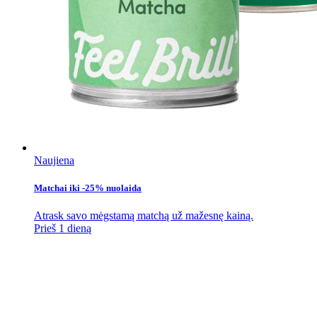
Naujiena
Matchai iki -25% nuolaida
Atrask savo mėgstamą matchą už mažesnę kainą.
Prieš 1 dieną