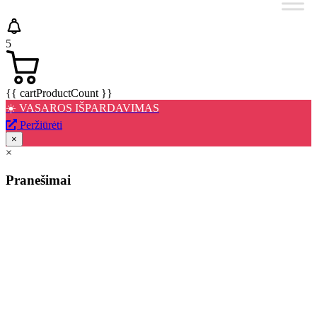
5
{{ cartProductCount }}
☀️ VASAROS IŠPARDAVIMAS
Peržiūrėti
×
×
Pranešimai