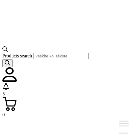
Products search
5
0