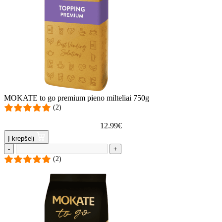
MOKATE to go premium pieno milteliai 750g
(2)
12.99
€
Į krepšelį
-
+
(2)