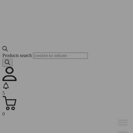
Products search
5
0