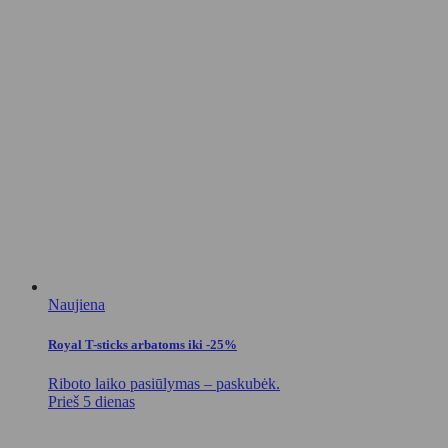
Naujiena
Royal T-sticks arbatoms iki -25%
Riboto laiko pasiūlymas – paskubėk.
Prieš 5 dienas