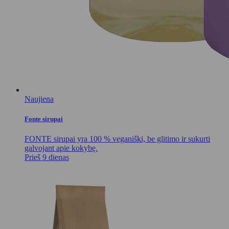
Naujiena
Fonte sirupai
FONTE sirupai yra 100 % veganiški, be glitimo ir sukurti
galvojant apie kokybę.
Prieš 9 dienas