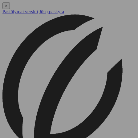
×
Pasiūlymai verslui
Jūsų paskyra