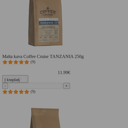
Malta kava Coffee Cruise TANZANIA 250g
(9)
11.99
€
Į krepšelį
-
+
(9)