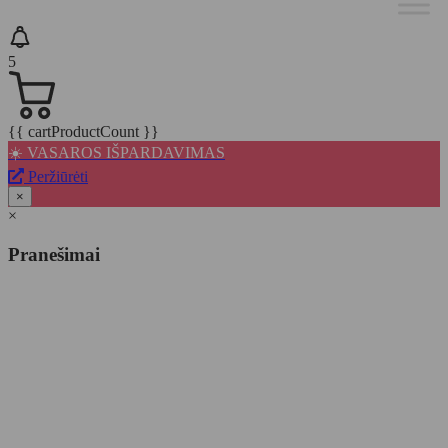
5
{{ cartProductCount }}
☀️ VASAROS IŠPARDAVIMAS
Peržiūrėti
×
×
Pranešimai