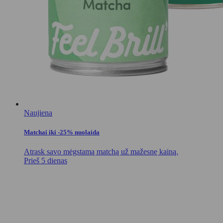
Naujiena
Matchai iki -25% nuolaida
Atrask savo mėgstamą matchą už mažesnę kainą.
Prieš 5 dienas