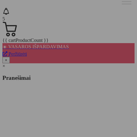
5
{{ cartProductCount }}
☀️ VASAROS IŠPARDAVIMAS
Peržiūrėti
×
×
Pranešimai