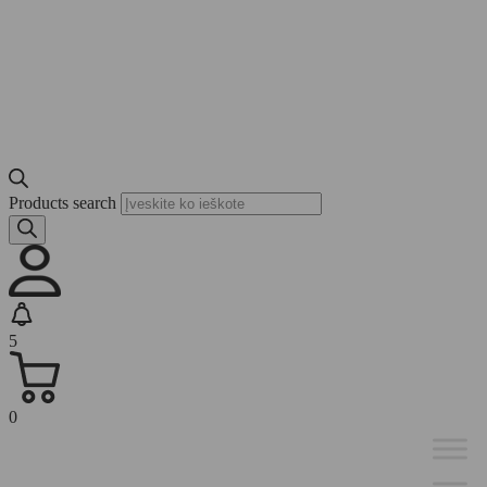
Products search
5
0