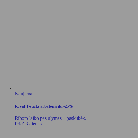
Naujiena
Royal T-sticks arbatoms iki -25%
Riboto laiko pasiūlymas – paskubėk.
Prieš 3 dienas