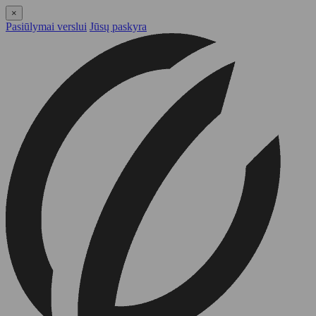
×
Pasiūlymai verslui
Jūsų paskyra