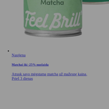
Naujiena
Matchai iki -25% nuolaida
Atrask savo mėgstamą matchą už mažesnę kainą.
Prieš 3 dienas