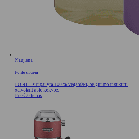
Naujiena
Fonte sirupai
FONTE sirupai yra 100 % veganiški, be glitimo ir sukurti
galvojant apie kokybę.
Prieš 7 dienas