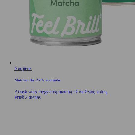
Naujiena
Matchai iki -25% nuolaida
Atrask savo mėgstamą matchą už mažesnę kainą.
Prieš 2 dienas