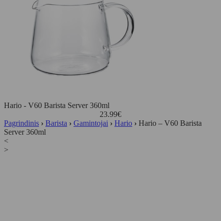
Hario - V60 Barista Server 360ml
23.99
€
Pagrindinis
›
Barista
›
Gamintojai
›
Hario
›
Hario – V60 Barista
Server 360ml
<
>