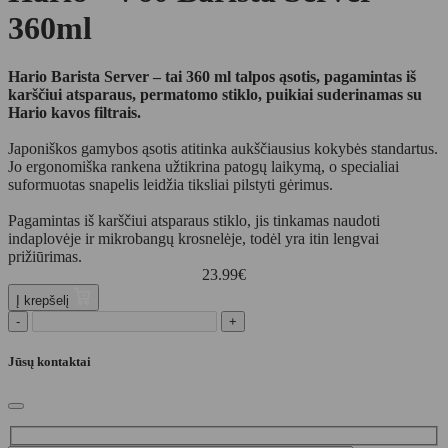
360ml
Hario Barista Server – tai 360 ml talpos ąsotis, pagamintas iš
karščiui atsparaus, permatomo stiklo, puikiai suderinamas su
Hario kavos filtrais.
Japoniškos gamybos ąsotis atitinka aukščiausius kokybės standartus.
Jo ergonomiška rankena užtikrina patogų laikymą, o specialiai
suformuotas snapelis leidžia tiksliai pilstyti gėrimus.
Pagamintas iš karščiui atsparaus stiklo, jis tinkamas naudoti
indaplovėje ir mikrobangų krosnelėje, todėl yra itin lengvai
prižiūrimas.
23.99
€
Į krepšelį
-
+
Jūsų kontaktai