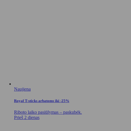
Naujiena
Royal T-sticks arbatoms iki -25%
Riboto laiko pasiūlymas – paskubėk.
Prieš 2 dienas