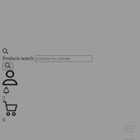
Products search
5
0