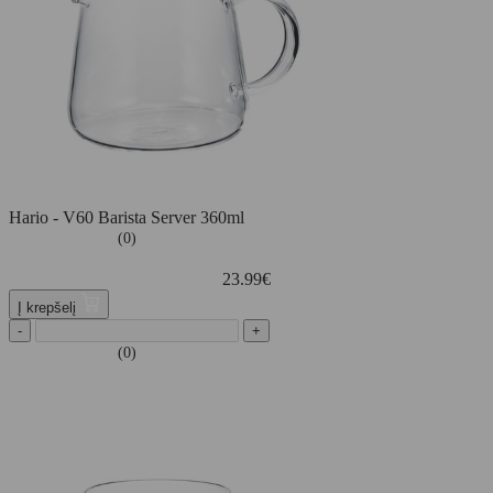
Hario - V60 Barista Server 360ml
(0)
23.99
€
Į krepšelį
-
+
(0)