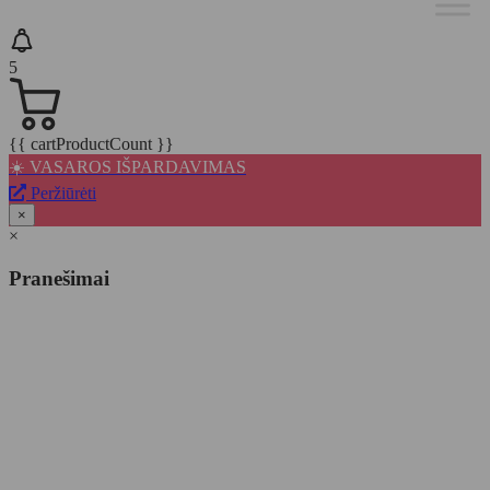
5
{{ cartProductCount }}
☀️ VASAROS IŠPARDAVIMAS
Peržiūrėti
×
×
Pranešimai