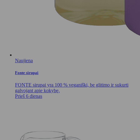
Naujiena
Fonte sirupai
FONTE sirupai yra 100 % veganiški, be glitimo ir sukurti
galvojant apie kokybę.
Prieš 6 dienas