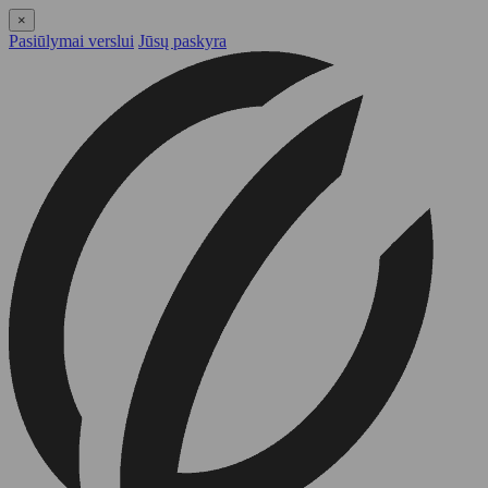
×
Pasiūlymai verslui
Jūsų paskyra