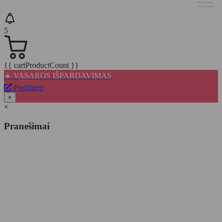
5
{{ cartProductCount }}
☀️ VASAROS IŠPARDAVIMAS
Peržiūrėti
×
×
Pranešimai