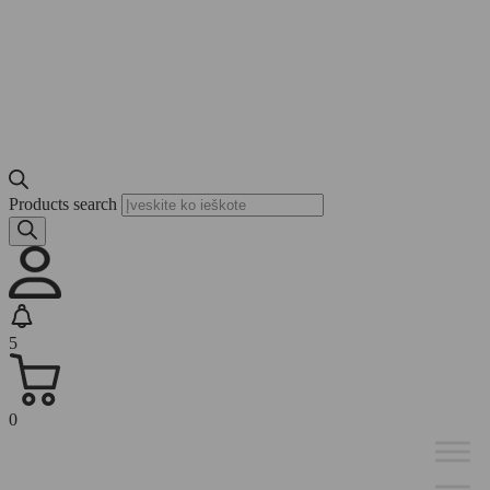
Products search
5
0