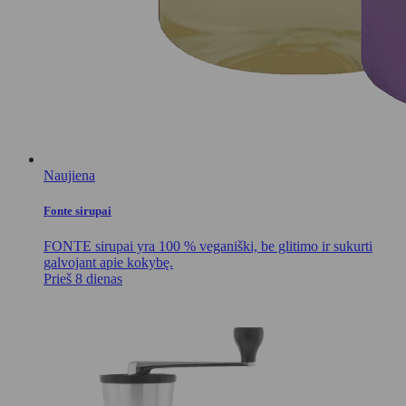
Naujiena
Fonte sirupai
FONTE sirupai yra 100 % veganiški, be glitimo ir sukurti
galvojant apie kokybę.
Prieš 8 dienas