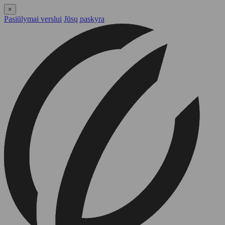
×
Pasiūlymai verslui
Jūsų paskyra