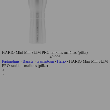
HARIO Mini Mill SLIM PRO rankinis malūnas (pilka)
49.00
€
Pagrindinis
›
Barista
›
Gamintojai
›
Hario
›
HARIO Mini Mill SLIM
PRO rankinis malūnas (pilka)
<
>