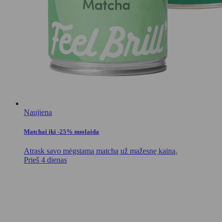
Naujiena
Matchai iki -25% nuolaida
Atrask savo mėgstamą matchą už mažesnę kainą.
Prieš 4 dienas