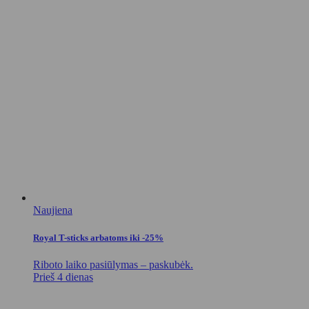
Naujiena
Royal T-sticks arbatoms iki -25%
Riboto laiko pasiūlymas – paskubėk.
Prieš 4 dienas