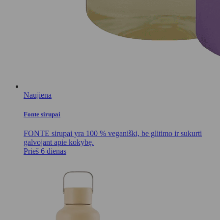
Naujiena
Fonte sirupai
FONTE sirupai yra 100 % veganiški, be glitimo ir sukurti
galvojant apie kokybę.
Prieš 6 dienas