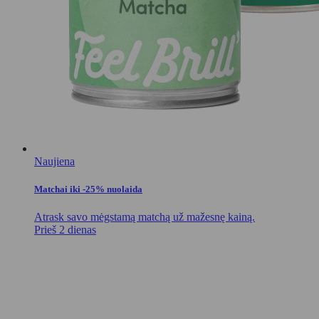
Naujiena
Matchai iki -25% nuolaida
Atrask savo mėgstamą matchą už mažesnę kainą.
Prieš 2 dienas