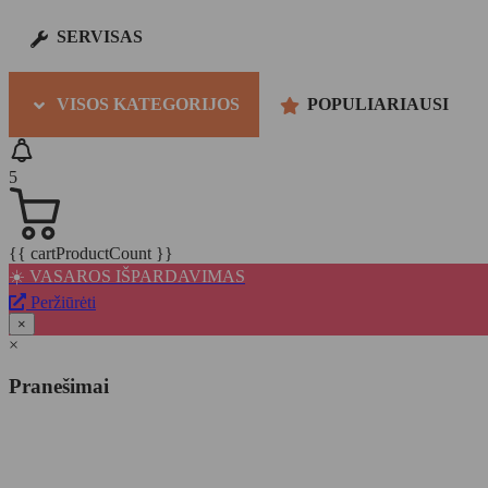
SERVISAS
VISOS KATEGORIJOS
POPULIARIAUSI
5
{{ cartProductCount }}
☀️ VASAROS IŠPARDAVIMAS
Peržiūrėti
×
×
Pranešimai