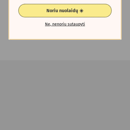
Noriu nuolaidų ☀️
Ne, nenoriu sutaupyti