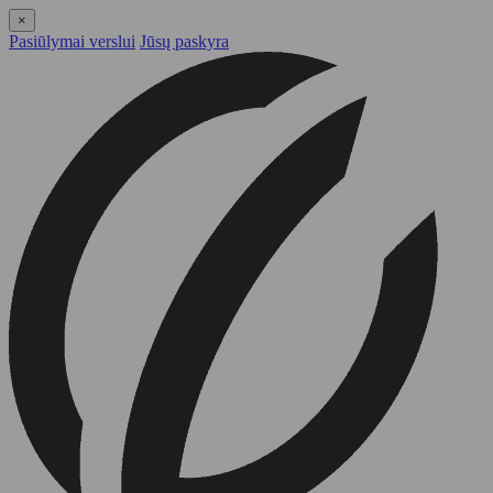
×
Pasiūlymai verslui
Jūsų paskyra