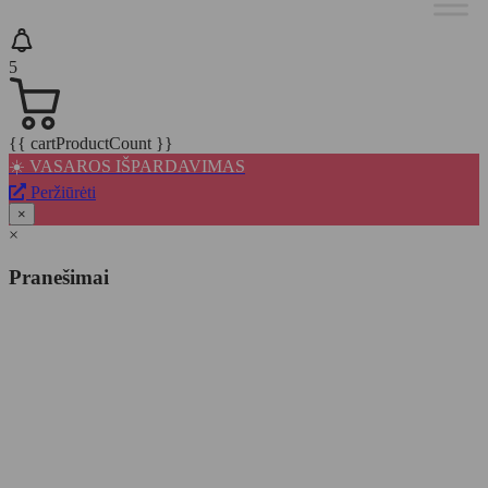
5
{{ cartProductCount }}
☀️ VASAROS IŠPARDAVIMAS
Peržiūrėti
×
×
Pranešimai