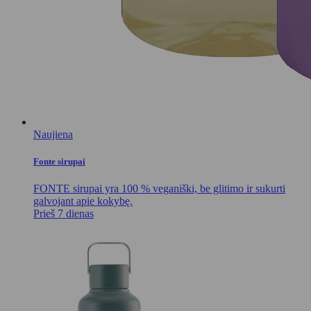
Naujiena
Fonte sirupai
FONTE sirupai yra 100 % veganiški, be glitimo ir sukurti
galvojant apie kokybę.
Prieš 7 dienas