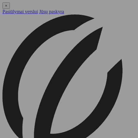
×
Pasiūlymai verslui
Jūsų paskyra