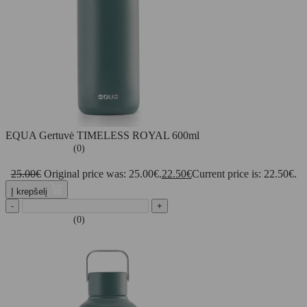
EQUA Gertuvė TIMELESS ROYAL 600ml
(0)
25.00
€
Original price was: 25.00€.
22.50
€
Current price is: 22.50€.
Į krepšelį
-
+
(0)