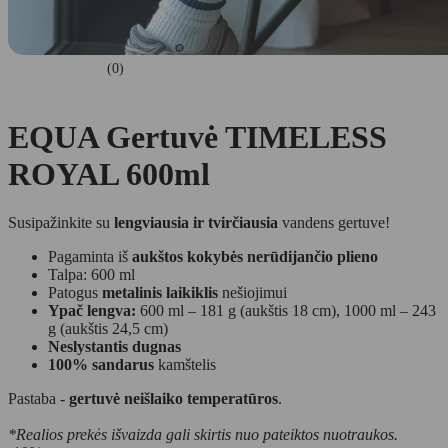
(0)
EQUA Gertuvė TIMELESS
ROYAL 600ml
Susipažinkite su
lengviausia ir tvirčiausia
vandens gertuve!
Pagaminta iš
aukštos kokybės nerūdijančio plieno
Talpa: 600 ml
Patogus
metalinis laikiklis
nešiojimui
Ypač lengva:
600 ml – 181 g (aukštis 18 cm), 1000 ml – 243
g (aukštis 24,5 cm)
Neslystantis dugnas
100% sandarus
kamštelis
Pastaba -
gertuvė neišlaiko temperatūros
.
*Realios prekės išvaizda gali skirtis nuo pateiktos nuotraukos.