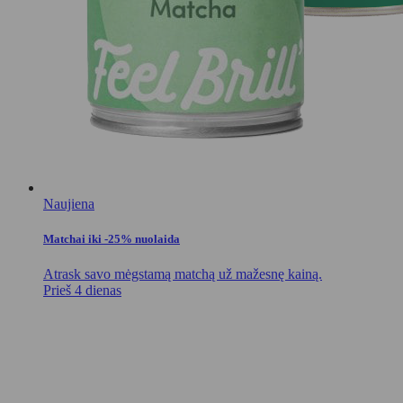
Naujiena
Matchai iki -25% nuolaida
Atrask savo mėgstamą matchą už mažesnę kainą.
Prieš 4 dienas