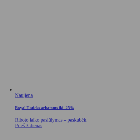
Naujiena
Royal T-sticks arbatoms iki -25%
Riboto laiko pasiūlymas – paskubėk.
Prieš 3 dienas