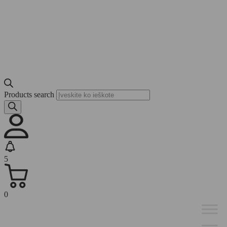
Products search
5
0