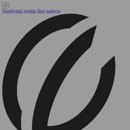
×
Pasiūlymai verslui
Jūsų paskyra