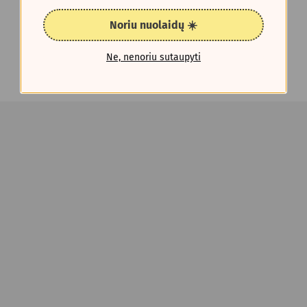
Noriu nuolaidų ☀️
Ne, nenoriu sutaupyti