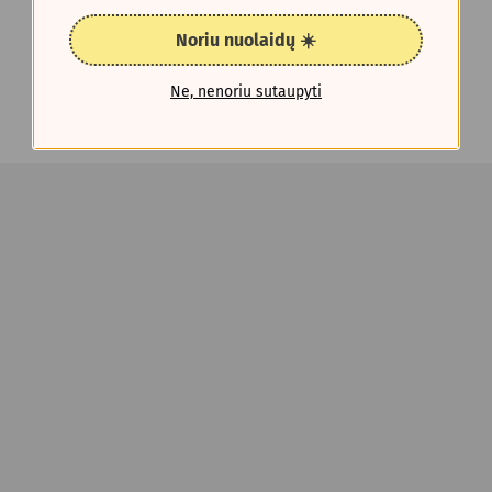
Noriu nuolaidų ☀️
Ne, nenoriu sutaupyti