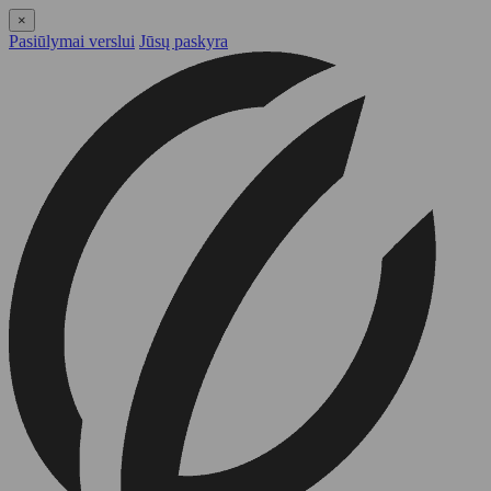
×
Pasiūlymai verslui
Jūsų paskyra