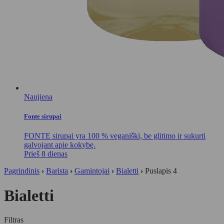
Naujiena
Fonte sirupai
FONTE sirupai yra 100 % veganiški, be glitimo ir sukurti
galvojant apie kokybę.
Prieš 8 dienas
Pagrindinis
›
Barista
›
Gamintojai
›
Bialetti
›
Puslapis 4
Bialetti
Filtras