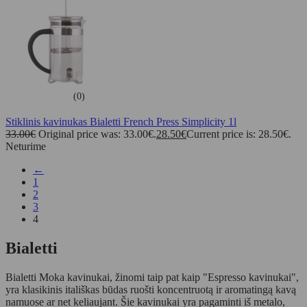
(0)
Stiklinis kavinukas Bialetti French Press Simplicity 1l
33.00
€
Original price was: 33.00€.
28.50
€
Current price is: 28.50€.
Neturime
←
1
2
3
4
Bialetti
Bialetti Moka kavinukai, žinomi taip pat kaip "Espresso kavinukai",
yra klasikinis itališkas būdas ruošti koncentruotą ir aromatingą kavą
namuose ar net keliaujant. Šie kavinukai yra pagaminti iš metalo,