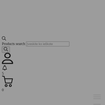
Products search
5
0