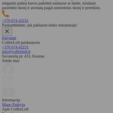
mėgautis puikia kavos patirtimi namuose ar darbe, leisdami
pasirinkti skonį ir aromatą pagal asmeninius skonį ir poreikius.
+370 674 43231
Paskambinkite, juk paklausti nieko nekainuoja!
Palyginti
CoffeeLoft parduotuvės
+370 674 43231
info@coffeeloft.lt
Savanorių pr. 433, Kaunas
Sekite mus
Informacija
Mano Paskyra
Apie CoffeeLoft