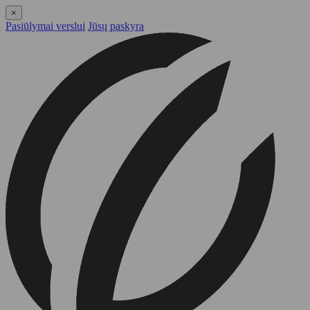
×
Pasiūlymai verslui
Jūsų paskyra