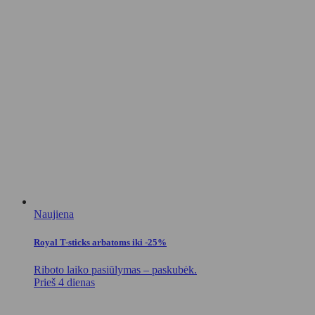
Naujiena
Royal T-sticks arbatoms iki -25%
Riboto laiko pasiūlymas – paskubėk.
Prieš 4 dienas