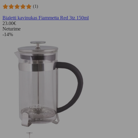
(1)
Bialetti kavinukas Fiammetta Red 3tz 150ml
23.00
€
Neturime
-14%