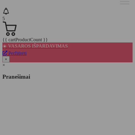
5
{{ cartProductCount }}
☀️ VASAROS IŠPARDAVIMAS
Peržiūrėti
×
×
Pranešimai