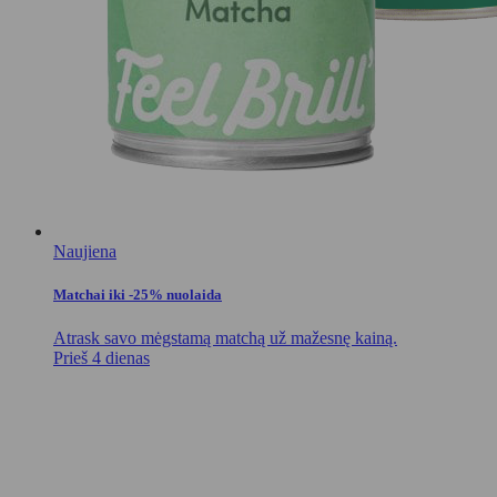
Naujiena
Matchai iki -25% nuolaida
Atrask savo mėgstamą matchą už mažesnę kainą.
Prieš 4 dienas