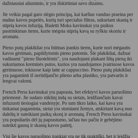
dažniausiai aliuminio, ir yra išskirtiniai savo dizainu.
Jie veikia pagal garo slėgio principą, kai karštas vanduo praeina per
maltas kavos pupelės, kurių turi specialus filtras, sukuriant skanią ir
stiprią kavos infuziją. Bialetti Moka kavinukai yra puikus
pasirinkimas tiems, kurie mėgsta stiprią kavą su ryškiu skoniu ir
aromatu.
Pieno putų plakikliai yra būtinas įrankis tiems, kurie nori mėgautis
kavos gėrimais, papildytomis pieno putomis. Šie plakikliai, dažnai
vadinami "pieno šluotelėmis", yra naudojami plakant šiltą pieną iki
sukuriamos kreminės putos, kurios yra naudojamos įvairiuose kavos
gėrimuose, tokiuose kaip latte ar cappuccino. Pieno putų plakikliai
yra pagaminti iš nerūdijančio plieno arba plastiko, yra patvarūs ir
lengvai valomi.
French Press kavinukai yra paprasta, bet efektyvi kavos paruošimo
priemonė. Jie sudaro stiklinį indą su sietais, leidžiančiais kavai
infuzuoti tiesiogiai vandenyje. Po tam tikro laiko, kai kava yra
tinkamai pagaminta, sietai yra stumiami žemyn, atskiriant kavą nuo
dalelių ir suteikiant puikų skonį ir aromatą. French Press kavinukai
yra populiarūs dėl jų paprastumo, tačiau tuo pačiu ir gebėjimo
suteikti gausų ir skanią kavos patirtį.
Visi šie kavos paruošimo įrankiai yra ne tik praktiški, bet ir leidžia