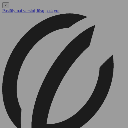
×
Pasiūlymai verslui
Jūsų paskyra