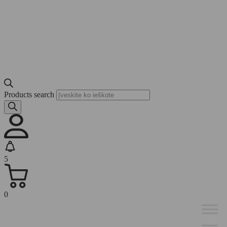
Products search
5
0