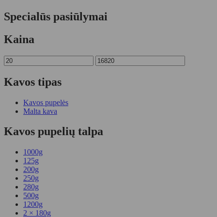
Specialūs pasiūlymai
Kaina
Kavos tipas
Kavos pupelės
Malta kava
Kavos pupelių talpa
1000g
125g
200g
250g
280g
500g
1200g
2 × 180g