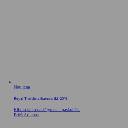
Naujiena
Royal T-sticks arbatoms iki -25%
Riboto laiko pasiūlymas – paskubėk.
Prieš 2 dienas