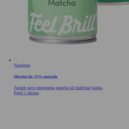
Naujiena
Matchai iki -25% nuolaida
Atrask savo mėgstamą matchą už mažesnę kainą.
Prieš 2 dienas