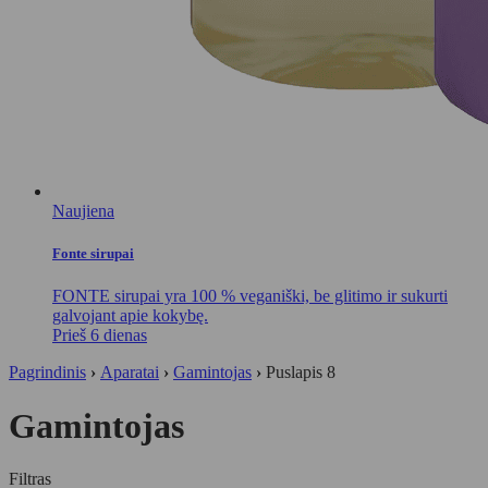
Naujiena
Fonte sirupai
FONTE sirupai yra 100 % veganiški, be glitimo ir sukurti
galvojant apie kokybę.
Prieš 6 dienas
Pagrindinis
›
Aparatai
›
Gamintojas
›
Puslapis 8
Gamintojas
Filtras