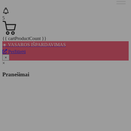
5
{{ cartProductCount }}
☀️ VASAROS IŠPARDAVIMAS
Peržiūrėti
×
×
Pranešimai