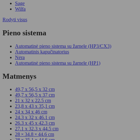
Sage
Wilfa
Rodyti visus
Pieno sistema
Automatinė pieno sistema su žarnele (HP3/CX3)
Automatinis kapučinatorius
Nėra
Automatinė pieno sistema su žarnele (HP1)
Matmenys
49,7 x 56,5 x 32 cm
49,7 x 56,5 x 37 cm
21 x 32 x 22.5 cm
23,8 x 43 x 35,1 cm
24 x 34 x 46 cm
24.3 x 32 x 46.1 cm
26.3 x 45 x 42.3 cm
27.1 x 32.3 x 44.5 cm
28 × 34.8 × 44.6 cm
28 x 35.1 x 44.6 cm