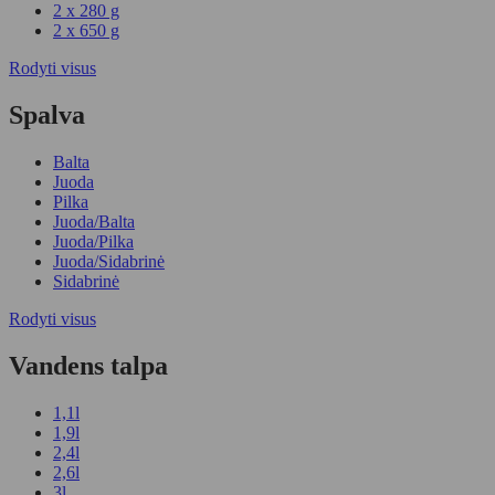
2 x 280 g
2 x 650 g
Rodyti visus
Spalva
Balta
Juoda
Pilka
Juoda/Balta
Juoda/Pilka
Juoda/Sidabrinė
Sidabrinė
Rodyti visus
Vandens talpa
1,1l
1,9l
2,4l
2,6l
3l