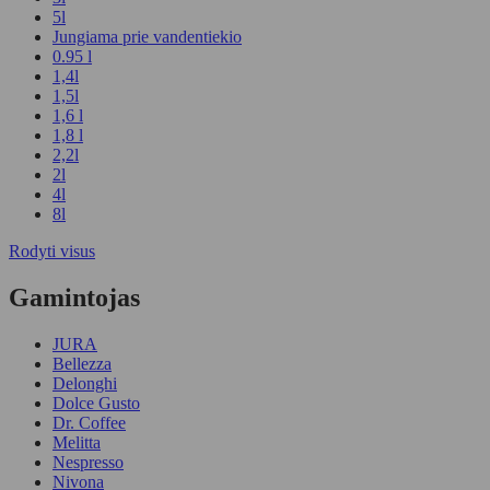
5l
Jungiama prie vandentiekio
0.95 l
1,4l
1,5l
1,6 l
1,8 l
2,2l
2l
4l
8l
Rodyti visus
Gamintojas
JURA
Bellezza
Delonghi
Dolce Gusto
Dr. Coffee
Melitta
Nespresso
Nivona