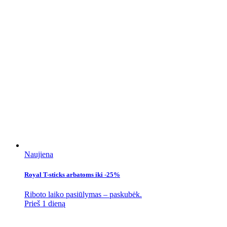
Naujiena
Royal T-sticks arbatoms iki -25%
Riboto laiko pasiūlymas – paskubėk.
Prieš 1 dieną