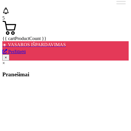
5
{{ cartProductCount }}
☀️ VASAROS IŠPARDAVIMAS
Peržiūrėti
×
×
Pranešimai