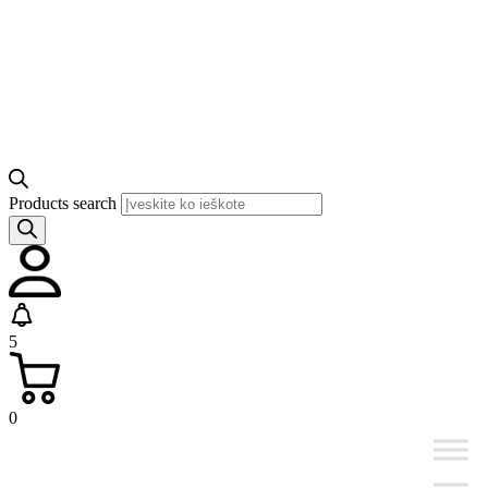
Products search
5
0