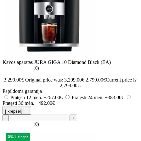
Kavos aparatas JURA GIGA 10 Diamond Black (EA)
(0)
3,299.00
€
Original price was: 3,299.00€.
2,799.00
€
Current price is:
2,799.00€.
Papildoma garantija
Pratęsti 12 mėn.
+267.00€
Pratęsti 24 mėn.
+383.00€
Pratęsti 36 mėn.
+492.00€
Į krepšelį
-
+
(0)