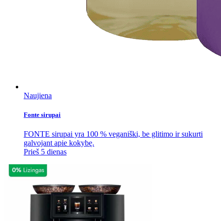
Naujiena
Fonte sirupai
FONTE sirupai yra 100 % veganiški, be glitimo ir sukurti
galvojant apie kokybę.
Prieš 5 dienas