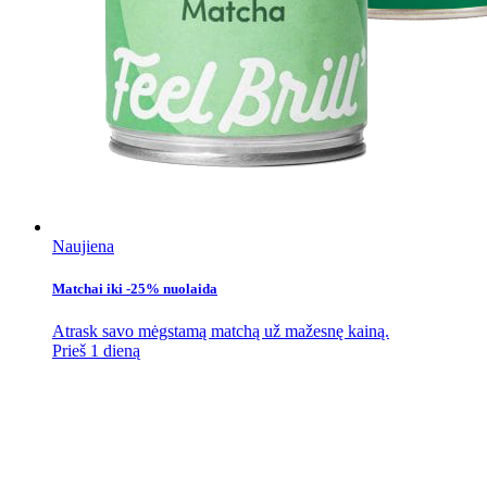
Naujiena
Matchai iki -25% nuolaida
Atrask savo mėgstamą matchą už mažesnę kainą.
Prieš 1 dieną