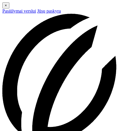
×
Pasiūlymai verslui
Jūsų paskyra