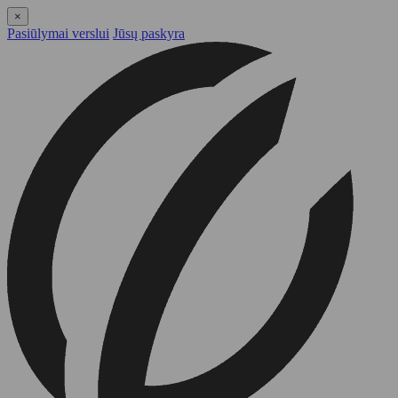
×
Pasiūlymai verslui
Jūsų paskyra