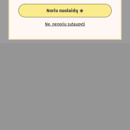
Noriu nuolaidų ☀️
Ne, nenoriu sutaupyti