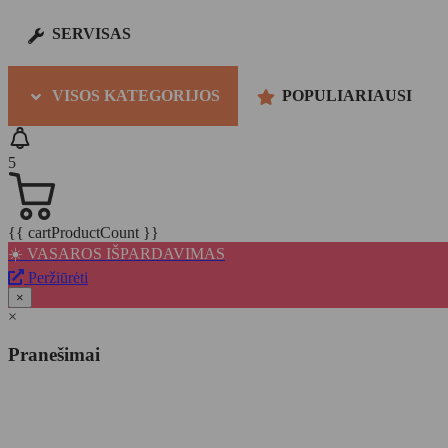
SERVISAS
VISOS KATEGORIJOS
POPULIARIAUSI
5
{{ cartProductCount }}
☀️ VASAROS IŠPARDAVIMAS
Peržiūrėti
×
×
Pranešimai