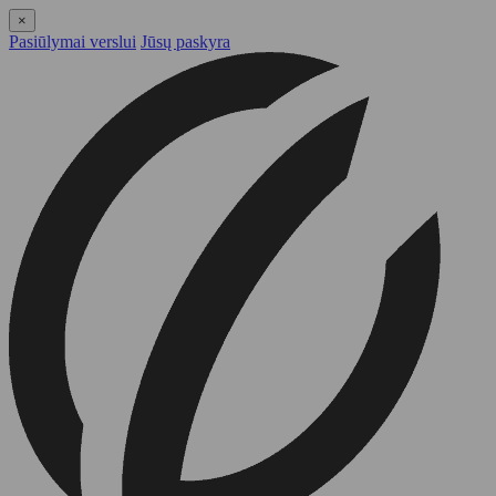
×
Pasiūlymai verslui
Jūsų paskyra