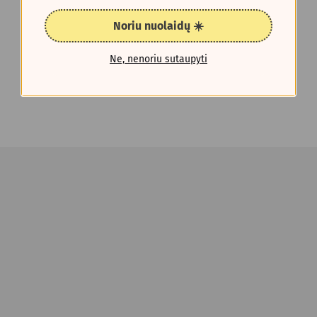
Noriu nuolaidų ☀️
Ne, nenoriu sutaupyti