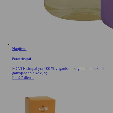
Naujiena
Fonte sirupai
FONTE sirupai yra 100 % veganiški, be glitimo ir sukurti
galvojant apie kokybę.
Prieš 7 dienas