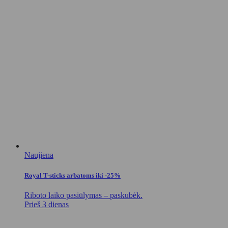
Naujiena
Royal T-sticks arbatoms iki -25%
Riboto laiko pasiūlymas – paskubėk.
Prieš 3 dienas