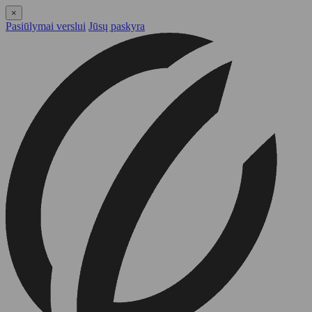
×
Pasiūlymai verslui
Jūsų paskyra