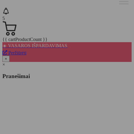
5
{{ cartProductCount }}
☀️ VASAROS IŠPARDAVIMAS
Peržiūrėti
×
×
Pranešimai