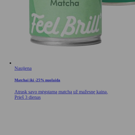
Naujiena
Matchai iki -25% nuolaida
Atrask savo mėgstamą matchą už mažesnę kainą.
Prieš 3 dienas