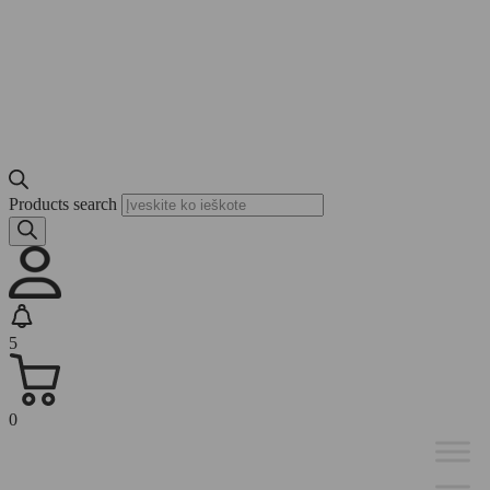
Products search
5
0