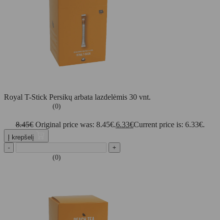
Royal T-Stick Persikų arbata lazdelėmis 30 vnt.
(0)
8.45
€
Original price was: 8.45€.
6.33
€
Current price is: 6.33€.
Į krepšelį
-
+
(0)