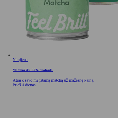
Naujiena
Matchai iki -25% nuolaida
Atrask savo mėgstamą matchą už mažesnę kainą.
Prieš 4 dienas