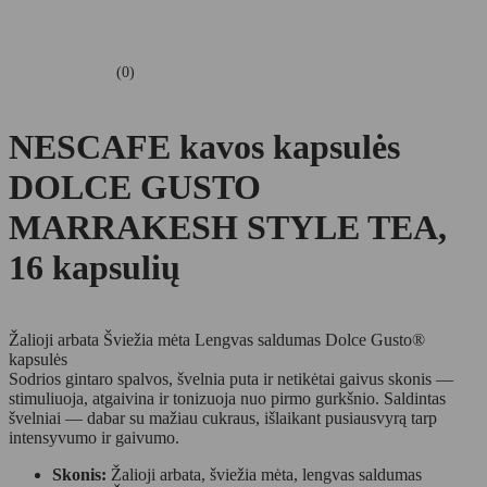
(0)
NESCAFE kavos kapsulės
DOLCE GUSTO
MARRAKESH STYLE TEA,
16 kapsulių
Žalioji arbata
Šviežia mėta
Lengvas saldumas
Dolce Gusto®
kapsulės
Sodrios gintaro spalvos, švelnia puta ir netikėtai gaivus skonis —
stimuliuoja, atgaivina ir tonizuoja nuo pirmo gurkšnio. Saldintas
švelniai — dabar su mažiau cukraus, išlaikant pusiausvyrą tarp
intensyvumo ir gaivumo.
Skonis:
Žalioji arbata, šviežia mėta, lengvas saldumas