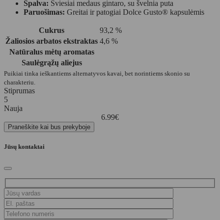
Spalva:
Šviesiai medaus gintaro, su švelnia puta
Paruošimas:
Greitai ir patogiai Dolce Gusto® kapsulėmis
Cukrus
93,2 %
Žaliosios arbatos ekstraktas
4,6 %
Natūralus mėtų aromatas
Saulėgrąžų aliejus
Puikiai tinka ieškantiems alternatyvos kavai, bet norintiems skonio su
charakteriu.
Stiprumas
5
Nauja
6.99
€
Praneškite kai bus prekyboje
Jūsų kontaktai