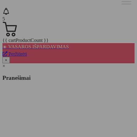
5
{{ cartProductCount }}
☀️ VASAROS IŠPARDAVIMAS
Peržiūrėti
×
×
Pranešimai