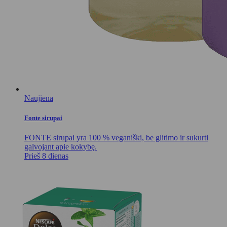
Naujiena
Fonte sirupai
FONTE sirupai yra 100 % veganiški, be glitimo ir sukurti
galvojant apie kokybę.
Prieš 8 dienas