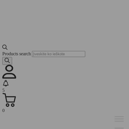
Products search
5
0