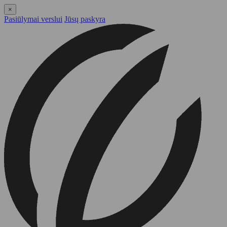
×
Pasiūlymai verslui
Jūsų paskyra