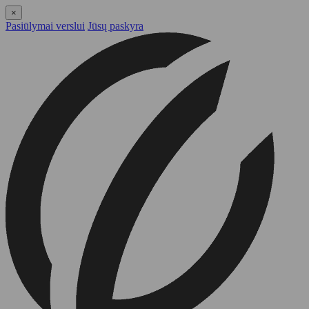
×
Pasiūlymai verslui
Jūsų paskyra