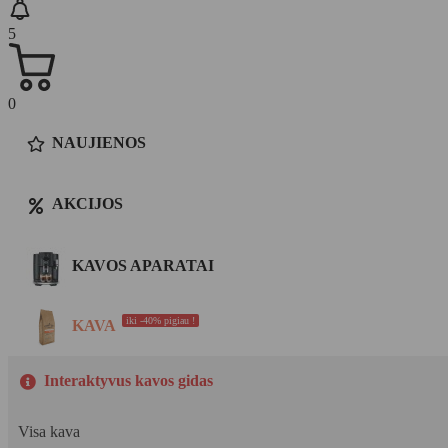
5
0
NAUJIENOS
AKCIJOS
KAVOS APARATAI
iki -40% pigiau !
KAVA
Interaktyvus kavos gidas
Visa kava