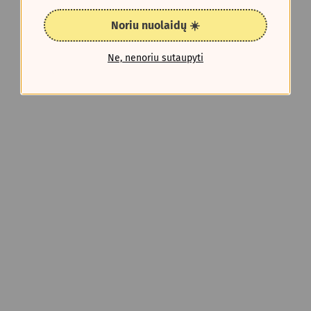
Noriu nuolaidų ☀️
Ne, nenoriu sutaupyti