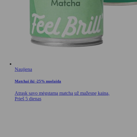
Naujiena
Matchai iki -25% nuolaida
Atrask savo mėgstamą matchą už mažesnę kainą.
Prieš 5 dienas