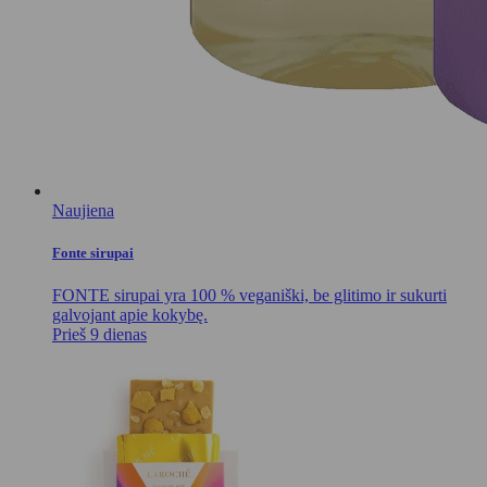
Naujiena
Fonte sirupai
FONTE sirupai yra 100 % veganiški, be glitimo ir sukurti
galvojant apie kokybę.
Prieš 9 dienas