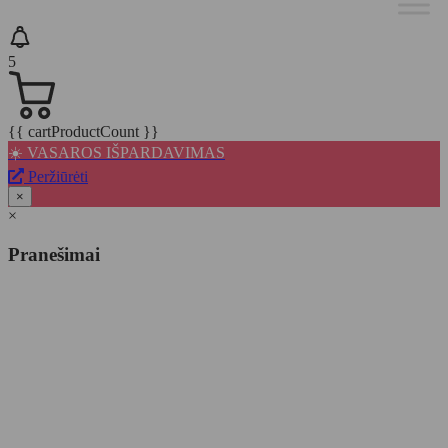
5
{{ cartProductCount }}
☀️ VASAROS IŠPARDAVIMAS
Peržiūrėti
×
×
Pranešimai