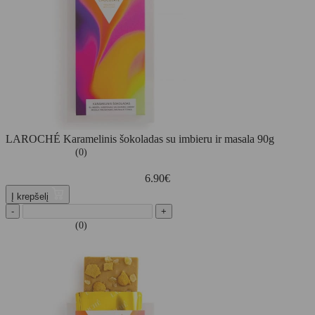
LAROCHÉ Karamelinis šokoladas su imbieru ir masala 90g
(0)
6.90
€
Į krepšelį
-
+
(0)