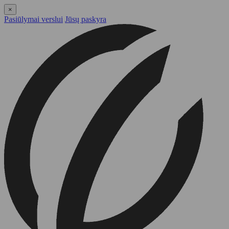
×
Pasiūlymai verslui
Jūsų paskyra