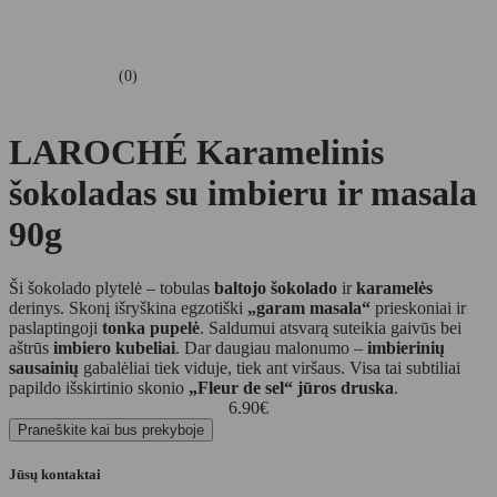
(0)
LAROCHÉ Karamelinis
šokoladas su imbieru ir masala
90g
Ši šokolado plytelė – tobulas
baltojo šokolado
ir
karamelės
derinys. Skonį išryškina egzotiški
„garam masala“
prieskoniai ir
paslaptingoji
tonka pupelė
. Saldumui atsvarą suteikia gaivūs bei
aštrūs
imbiero kubeliai
. Dar daugiau malonumo –
imbierinių
sausainių
gabalėliai tiek viduje, tiek ant viršaus. Visa tai subtiliai
papildo išskirtinio skonio
„Fleur de sel“ jūros druska
.
6.90
€
Praneškite kai bus prekyboje
Jūsų kontaktai