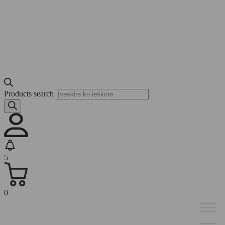
Products search
5
0