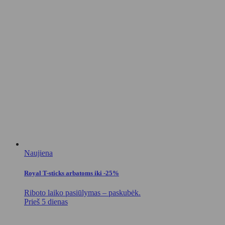
Naujiena
Royal T-sticks arbatoms iki -25%
Riboto laiko pasiūlymas – paskubėk.
Prieš 5 dienas