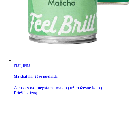
Naujiena
Matchai iki -25% nuolaida
Atrask savo mėgstamą matchą už mažesnę kainą.
Prieš 1 dieną