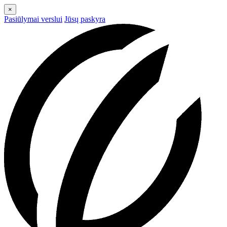
×
Pasiūlymai verslui
Jūsų paskyra