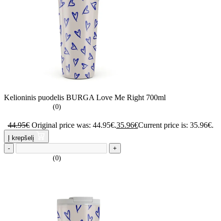
Kelioninis puodelis BURGA Love Me Right 700ml
(0)
44.95
€
Original price was: 44.95€.
35.96
€
Current price is: 35.96€.
Į krepšelį
-
+
(0)