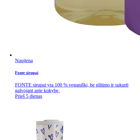
Naujiena
Fonte sirupai
FONTE sirupai yra 100 % veganiški, be glitimo ir sukurti
galvojant apie kokybę.
Prieš 5 dienas