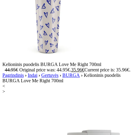
Kelioninis puodelis BURGA Love Me Right 700ml
44.95
€
Original price was: 44.95€.
35.96
€
Current price is: 35.96€.
Pagrindinis
›
Indai
›
Gertuvės
›
BURGA
›
Kelioninis puodelis
BURGA Love Me Right 700ml
<
>