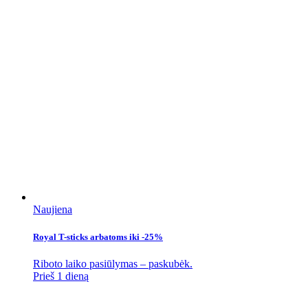
Naujiena
Royal T-sticks arbatoms iki -25%
Riboto laiko pasiūlymas – paskubėk.
Prieš 1 dieną