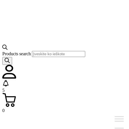
Products search
5
0