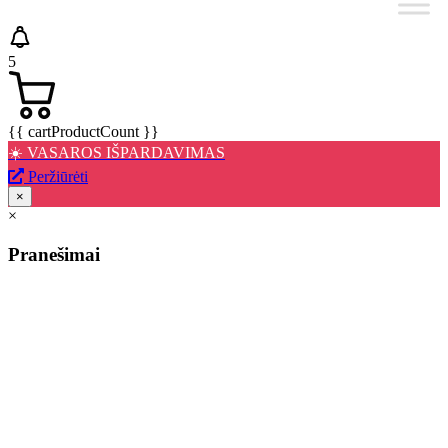
5
{{ cartProductCount }}
☀️ VASAROS IŠPARDAVIMAS
Peržiūrėti
×
×
Pranešimai