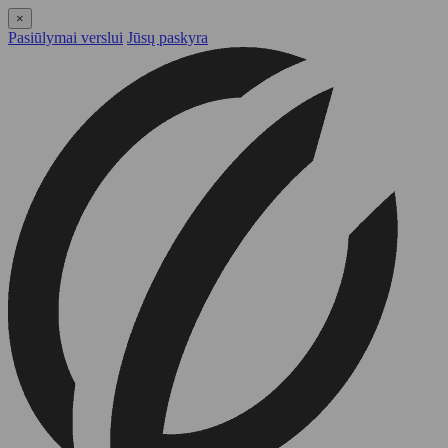
×
Pasiūlymai verslui
Jūsų paskyra