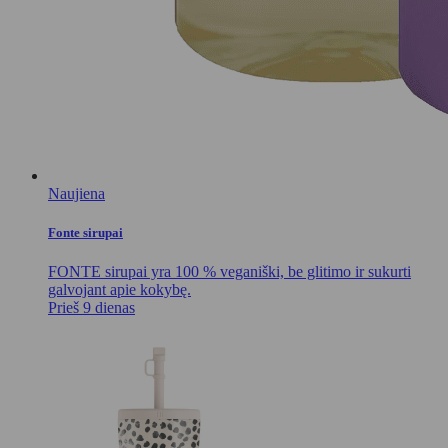
Naujiena
Fonte sirupai
FONTE sirupai yra 100 % veganiški, be glitimo ir sukurti
galvojant apie kokybę.
Prieš 9 dienas