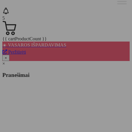
5
{{ cartProductCount }}
☀️ VASAROS IŠPARDAVIMAS
Peržiūrėti
×
×
Pranešimai