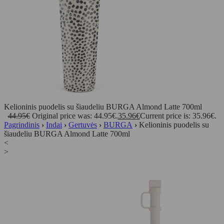
Kelioninis puodelis su šiaudeliu BURGA Almond Latte 700ml
44.95
€
Original price was: 44.95€.
35.96
€
Current price is: 35.96€.
Pagrindinis
›
Indai
›
Gertuvės
›
BURGA
›
Kelioninis puodelis su
šiaudeliu BURGA Almond Latte 700ml
<
>