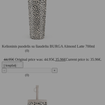
Kelioninis puodelis su šiaudeliu BURGA Almond Latte 700ml
(0)
44.95
€
Original price was: 44.95€.
35.96
€
Current price is: 35.96€.
Į krepšelį
-
+
(0)