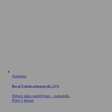
Naujiena
Royal T-sticks arbatoms iki -25%
Riboto laiko pasiūlymas – paskubėk.
Prieš 5 dienas