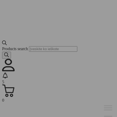
Products search
5
0