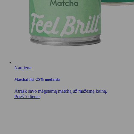
Naujiena
Matchai iki -25% nuolaida
Atrask savo mėgstamą matchą už mažesnę kainą.
Prieš 5 dienas