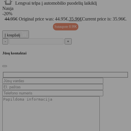
Lengvai telpa į automobilio puodelių laikiklį
Nauja
-20%
44.95
€
Original price was: 44.95€.
35.96
€
Current price is: 35.96€.
Sutaupote
8.99
€
Į krepšelį
-
+
Jūsų kontaktai