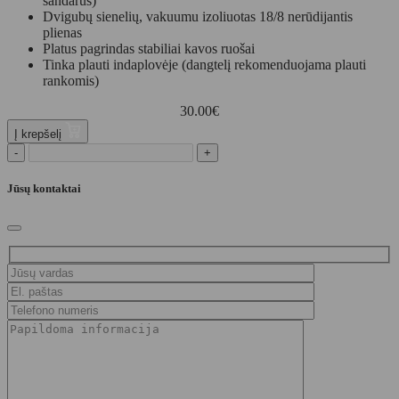
sandarus)
Dvigubų sienelių, vakuumu izoliuotas 18/8 nerūdijantis
plienas
Platus pagrindas stabiliai kavos ruošai
Tinka plauti indaplovėje (dangtelį rekomenduojama plauti
rankomis)
30.00
€
Į krepšelį
-
+
Jūsų kontaktai