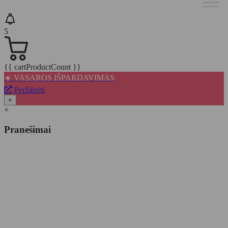
5
{{ cartProductCount }}
☀️ VASAROS IŠPARDAVIMAS
Peržiūrėti
×
×
Pranešimai