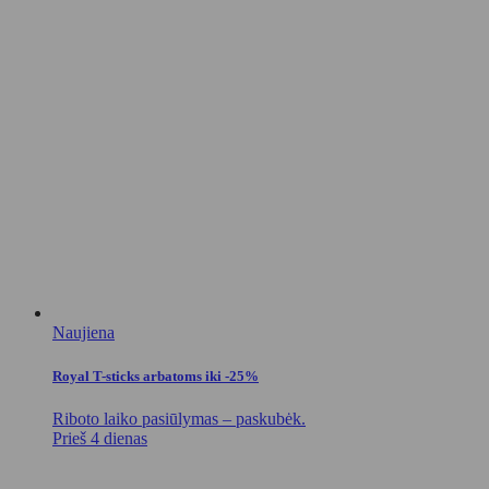
Naujiena
Royal T-sticks arbatoms iki -25%
Riboto laiko pasiūlymas – paskubėk.
Prieš 4 dienas