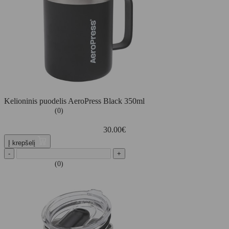
Kelioninis puodelis AeroPress Black 350ml
(0)
30.00
€
Į krepšelį
-
+
(0)