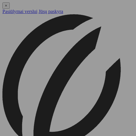
×
Pasiūlymai verslui
Jūsų paskyra