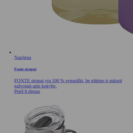
Naujiena
Fonte sirupai
FONTE sirupai yra 100 % veganiški, be glitimo ir sukurti
galvojant apie kokybę.
Prieš 8 dienas