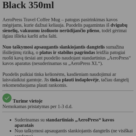
Black 350ml
AeroPress Travel Coffee Mug – patogus pasirinkimas kavos
mėgėjams, kurie dažnai keliauja. Puodelis pagamintas iš
dvigubų
sienelių, vakuumu izoliuoto nerūdijančio plieno
, todėl gėrimai
ilgiau išlieka karšti arba šalti.
Nuo taškymosi apsaugantis slankiojantis dangtelis
sumažina
išsiliejimų riziką, o
platus ir stabilus pagrindas
leidžia patogiai
ruošti kavą tiesiai ant puodelio naudojant standartinius „AeroPress“
kavos aparatus (nesuderinamas su „AeroPress XL“).
Puodelis puikiai tinka kelionėms, kasdieniam naudojimui ar
laisvalaikiui gamtoje. Jis
tinka plauti indaplovėje
, tačiau dangtelį
rekomenduojama plauti rankomis.
Turime vietoje
Nemokamas pristatymas per 1-3 d.d.
Suderinamas su
standartiniais „AeroPress“ kavos
aparatais
Nuo taškymosi apsaugantis slankiojantis dangtelis (ne visiškai