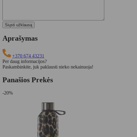
Aprašymas
+370 674 43231
Per daug informacijos?
Paskambinkite, juk paklausti nieko nekainuoja!
Panašios Prekės
-20%