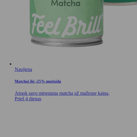
Naujiena
Matchai iki -25% nuolaida
Atrask savo mėgstamą matchą už mažesnę kainą.
Prieš 4 dienas