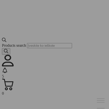
Products search
5
0