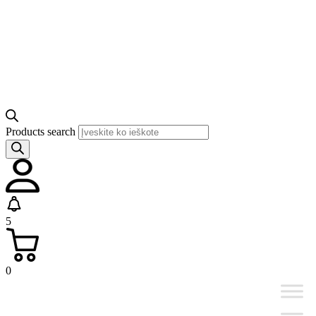
Products search
5
0