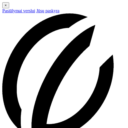
×
Pasiūlymai verslui
Jūsų paskyra