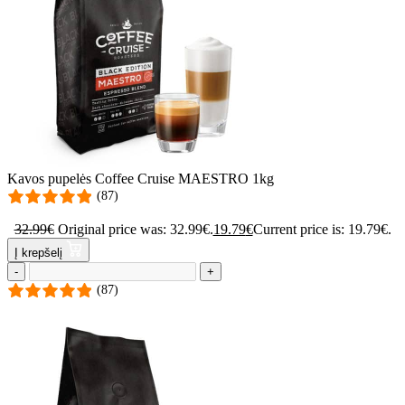
Kavos pupelės Coffee Cruise MAESTRO 1kg
(87)
32.99
€
Original price was: 32.99€.
19.79
€
Current price is: 19.79€.
Į krepšelį
-
+
(87)