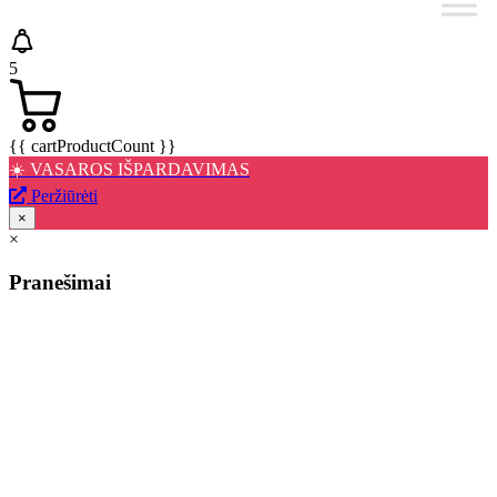
5
{{ cartProductCount }}
☀️ VASAROS IŠPARDAVIMAS
Peržiūrėti
×
×
Pranešimai