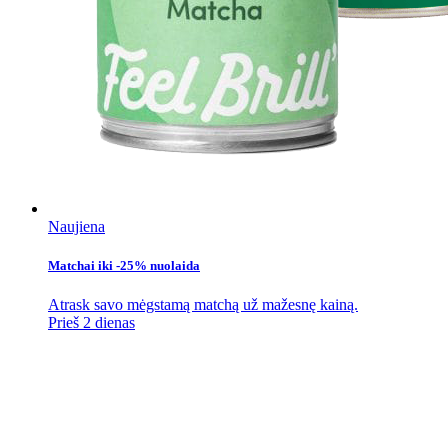
Naujiena
Matchai iki -25% nuolaida
Atrask savo mėgstamą matchą už mažesnę kainą.
Prieš 2 dienas