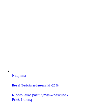
Naujiena
Royal T-sticks arbatoms iki -25%
Riboto laiko pasiūlymas – paskubėk.
Prieš 1 dieną