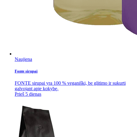
Naujiena
Fonte sirupai
FONTE sirupai yra 100 % veganiški, be glitimo ir sukurti
galvojant apie kokybę.
Prieš 5 dienas