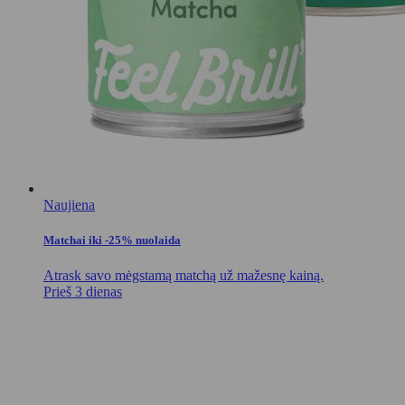
Naujiena
Matchai iki -25% nuolaida
Atrask savo mėgstamą matchą už mažesnę kainą.
Prieš 3 dienas