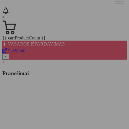
5
{{ cartProductCount }}
☀️ VASAROS IŠPARDAVIMAS
Peržiūrėti
×
×
Pranešimai