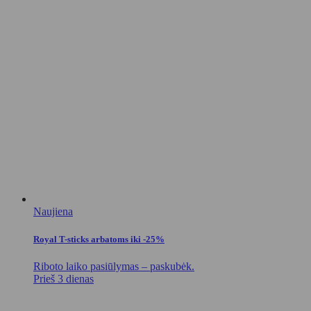
Naujiena
Royal T-sticks arbatoms iki -25%
Riboto laiko pasiūlymas – paskubėk.
Prieš 3 dienas