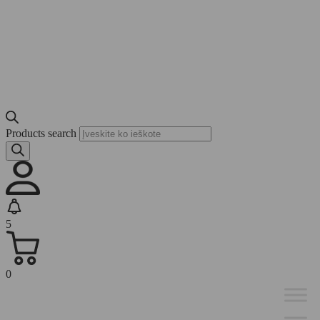
Products search
5
0