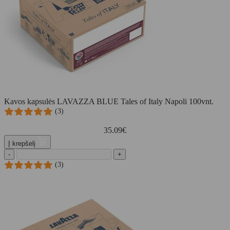
Kavos kapsulės LAVAZZA BLUE Tales of Italy Napoli 100vnt.
(3)
35.09
€
Į krepšelį
-
+
(3)