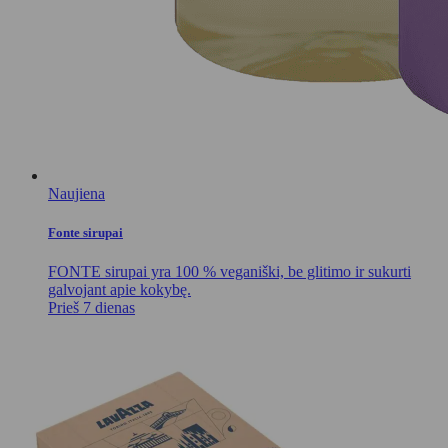
Naujiena
Fonte sirupai
FONTE sirupai yra 100 % veganiški, be glitimo ir sukurti
galvojant apie kokybę.
Prieš 7 dienas