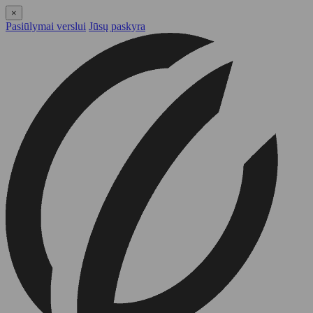
×
Pasiūlymai verslui
Jūsų paskyra