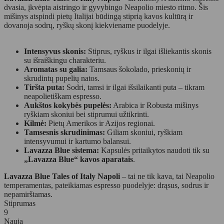
dvasia, įkvėpta aistringo ir gyvybingo Neapolio miesto ritmo. Šis
mišinys atspindi pietų Italijai būdingą stiprią kavos kultūrą ir
dovanoja sodrų, ryškų skonį kiekviename puodelyje.
Intensyvus skonis:
Stiprus, ryškus ir ilgai išliekantis skonis
su išraiškingu charakteriu.
Aromatas su galia:
Tamsaus šokolado, prieskonių ir
skrudintų pupelių natos.
Tiršta puta:
Sodri, tamsi ir ilgai išsilaikanti puta – tikram
neapolietiškam espresso.
Aukštos kokybės pupelės:
Arabica ir Robusta mišinys
ryškiam skoniui bei stiprumui užtikrinti.
Kilmė:
Pietų Amerikos ir Azijos regionai.
Tamsesnis skrudinimas:
Giliam skoniui, ryškiam
intensyvumui ir kartumo balansui.
Lavazza Blue sistema:
Kapsulės pritaikytos naudoti tik su
„Lavazza Blue“ kavos aparatais
.
Lavazza Blue Tales of Italy Napoli
– tai ne tik kava, tai Neapolio
temperamentas, pateikiamas espresso puodelyje: drąsus, sodrus ir
nepamirštamas.
Stiprumas
9
Nauja