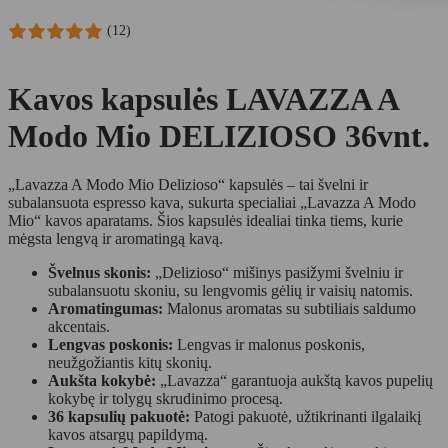
(12)
Kavos kapsulės LAVAZZA A
Modo Mio DELIZIOSO 36vnt.
„Lavazza A Modo Mio Delizioso“ kapsulės – tai švelni ir
subalansuota espresso kava, sukurta specialiai „Lavazza A Modo
Mio“ kavos aparatams. Šios kapsulės idealiai tinka tiems, kurie
mėgsta lengvą ir aromatingą kavą.
Švelnus skonis:
„Delizioso“ mišinys pasižymi švelniu ir
subalansuotu skoniu, su lengvomis gėlių ir vaisių natomis.
Aromatingumas:
Malonus aromatas su subtiliais saldumo
akcentais.
Lengvas poskonis:
Lengvas ir malonus poskonis,
neužgožiantis kitų skonių.
Aukšta kokybė:
„Lavazza“ garantuoja aukštą kavos pupelių
kokybę ir tolygų skrudinimo procesą.
36 kapsulių pakuotė:
Patogi pakuotė, užtikrinanti ilgalaikį
kavos atsargų papildymą.