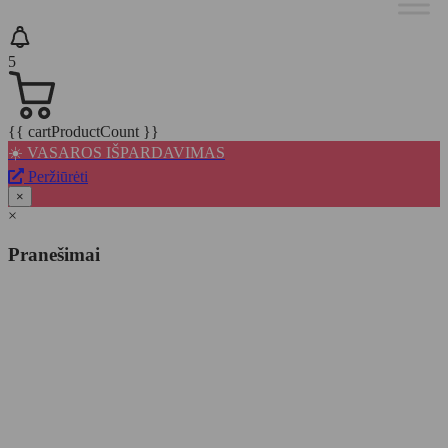
5
{{ cartProductCount }}
☀️ VASAROS IŠPARDAVIMAS
Peržiūrėti
×
×
Pranešimai