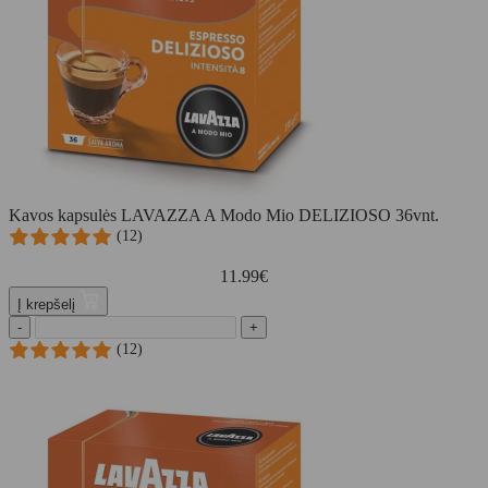
Kavos kapsulės LAVAZZA A Modo Mio DELIZIOSO 36vnt.
(12)
11.99
€
Į krepšelį
-
+
(12)