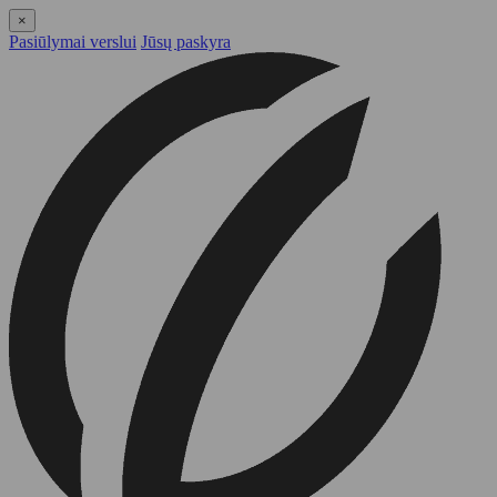
×
Pasiūlymai verslui
Jūsų paskyra