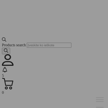
Products search
5
0