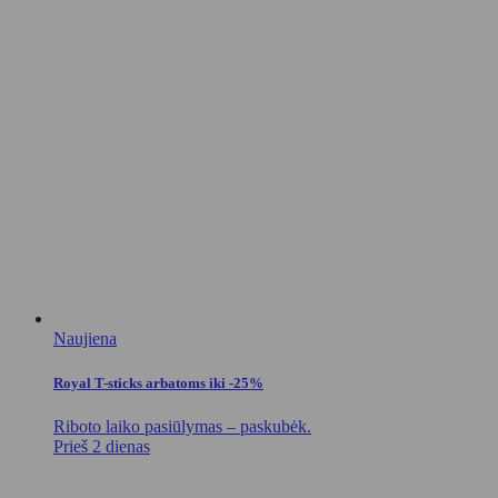
Naujiena
Royal T-sticks arbatoms iki -25%
Riboto laiko pasiūlymas – paskubėk.
Prieš 2 dienas