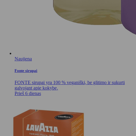
Naujiena
Fonte sirupai
FONTE sirupai yra 100 % veganiški, be glitimo ir sukurti
galvojant apie kokybę.
Prieš 6 dienas