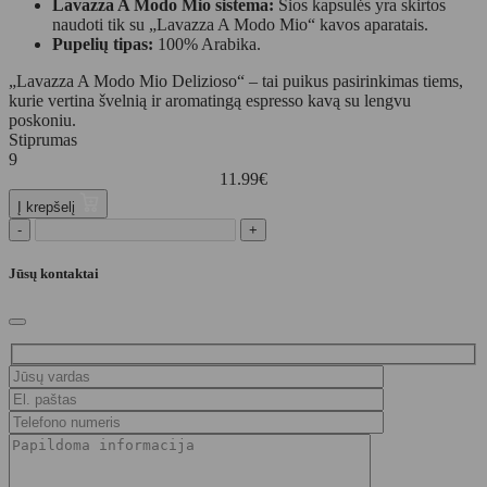
Lavazza A Modo Mio sistema:
Šios kapsulės yra skirtos
naudoti tik su „Lavazza A Modo Mio“ kavos aparatais.
Pupelių tipas:
100% Arabika.
„Lavazza A Modo Mio Delizioso“ – tai puikus pasirinkimas tiems,
kurie vertina švelnią ir aromatingą espresso kavą su lengvu
poskoniu.
Stiprumas
9
11.99
€
Į krepšelį
-
+
Jūsų kontaktai