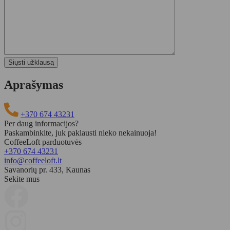
Aprašymas
+370 674 43231
Per daug informacijos?
Paskambinkite, juk paklausti nieko nekainuoja!
CoffeeLoft parduotuvės
+370 674 43231
Klientų atsiliepimai
info@coffeeloft.lt
Savanorių pr. 433, Kaunas
Kavos kapsulės LAVAZZA A Modo Mio DELIZIOSO 36vnt.
Sekite mus
Dainius Puodžiukas
Rating: 5/5
Viskas puiku,
greitas pristatymas
Mon Jun 08 2026 11:32:23 GMT+0000 (Coordinated Universal Time