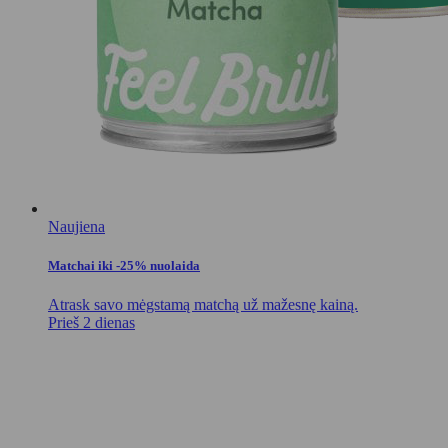
Naujiena
Matchai iki -25% nuolaida
Atrask savo mėgstamą matchą už mažesnę kainą.
Prieš 2 dienas