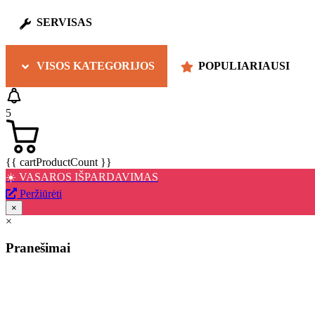
SERVISAS
VISOS KATEGORIJOS
POPULIARIAUSI
5
{{ cartProductCount }}
☀️ VASAROS IŠPARDAVIMAS
Peržiūrėti
×
×
Pranešimai