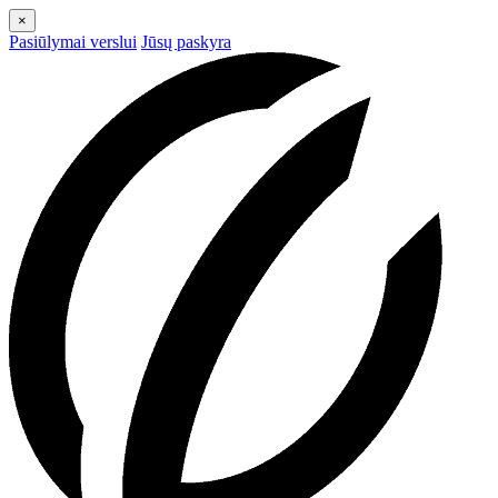
×
Pasiūlymai verslui
Jūsų paskyra