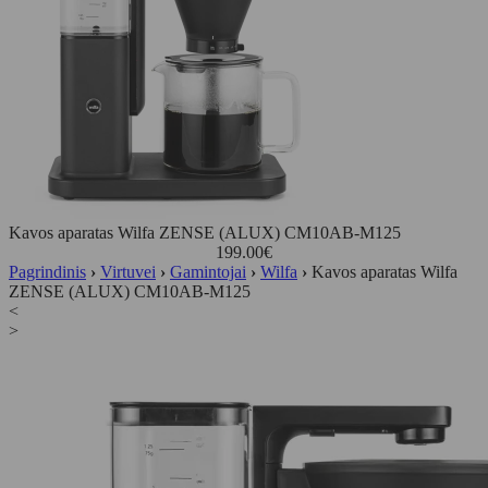
Kavos aparatas Wilfa ZENSE (ALUX) CM10AB-M125
199.00
€
Pagrindinis
›
Virtuvei
›
Gamintojai
›
Wilfa
›
Kavos aparatas Wilfa
ZENSE (ALUX) CM10AB-M125
<
>