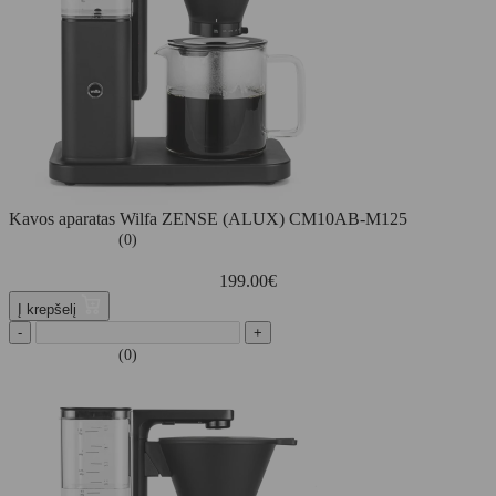
Kavos aparatas Wilfa ZENSE (ALUX) CM10AB-M125
(0)
199.00
€
Į krepšelį
-
+
(0)