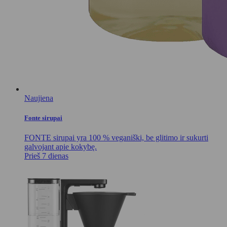
Naujiena
Fonte sirupai
FONTE sirupai yra 100 % veganiški, be glitimo ir sukurti
galvojant apie kokybę.
Prieš 7 dienas