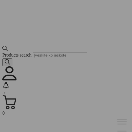
Products search
5
0