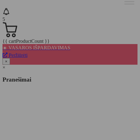
5
{{ cartProductCount }}
☀️ VASAROS IŠPARDAVIMAS
Peržiūrėti
×
×
Pranešimai