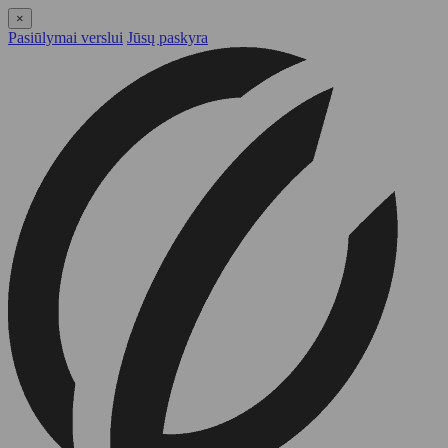
×
Pasiūlymai verslui
Jūsų paskyra