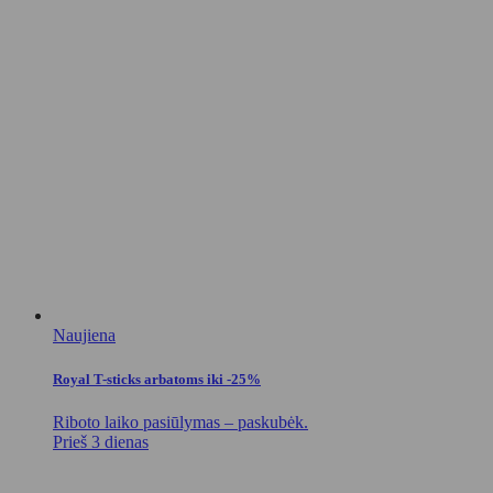
Naujiena
Royal T-sticks arbatoms iki -25%
Riboto laiko pasiūlymas – paskubėk.
Prieš 3 dienas