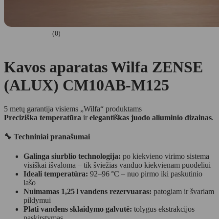
(0)
Kavos aparatas Wilfa ZENSE
(ALUX) CM10AB-M125
5 metų garantija visiems „Wilfa“ produktams
Preciziška temperatūra
ir
elegantiškas juodo aliuminio dizainas
.
🔧 Techniniai pranašumai
Galinga siurblio technologija:
po kiekvieno virimo sistema
visiškai išvaloma – tik šviežias vanduo kiekvienam puodeliui
Ideali temperatūra:
92–96 °C – nuo pirmo iki paskutinio
lašo
Nuimamas 1,25 l vandens rezervuaras:
patogiam ir švariam
pildymui
Plati vandens sklaidymo galvutė:
tolygus ekstrakcijos
paskirstymas