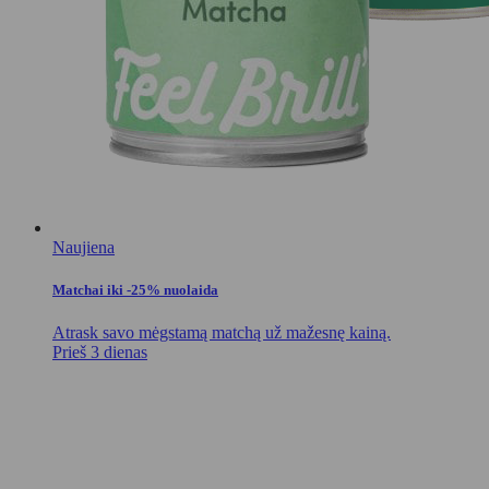
Naujiena
Matchai iki -25% nuolaida
Atrask savo mėgstamą matchą už mažesnę kainą.
Prieš 3 dienas