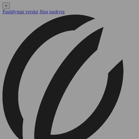
×
Pasiūlymai verslui
Jūsų paskyra