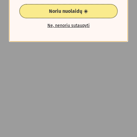
Noriu nuolaidų ☀️
Ne, nenoriu sutaupyti