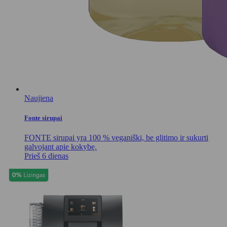
Naujiena
Fonte sirupai
FONTE sirupai yra 100 % veganiški, be glitimo ir sukurti
galvojant apie kokybę.
Prieš 6 dienas