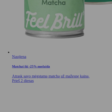
Naujiena
Matchai iki -25% nuolaida
Atrask savo mėgstamą matchą už mažesnę kainą.
Prieš 2 dienas