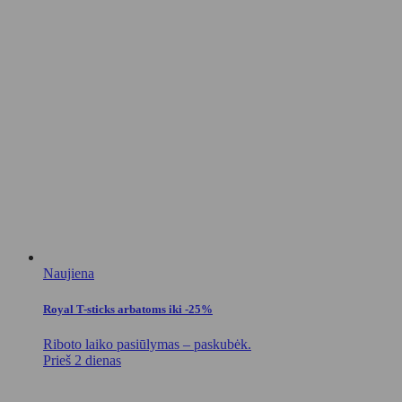
Naujiena
Royal T-sticks arbatoms iki -25%
Riboto laiko pasiūlymas – paskubėk.
Prieš 2 dienas