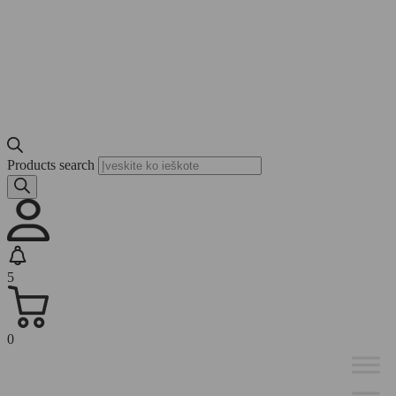
Products search
5
0