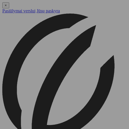
×
Pasiūlymai verslui
Jūsų paskyra