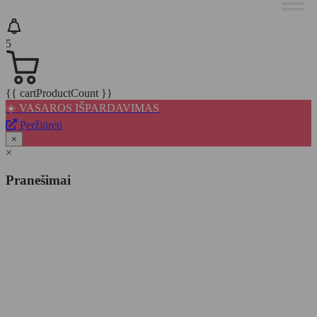
5
{{ cartProductCount }}
☀️ VASAROS IŠPARDAVIMAS
Peržiūrėti
×
×
Pranešimai