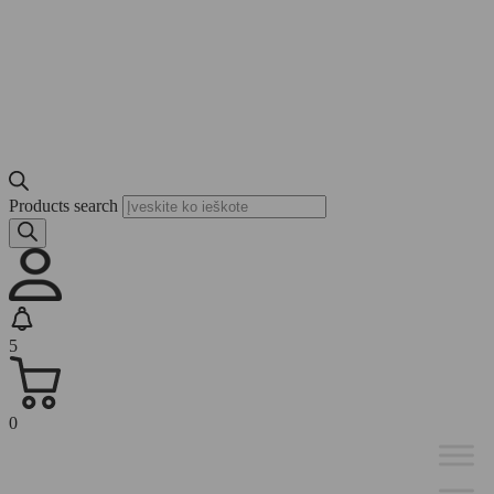
Products search
5
0