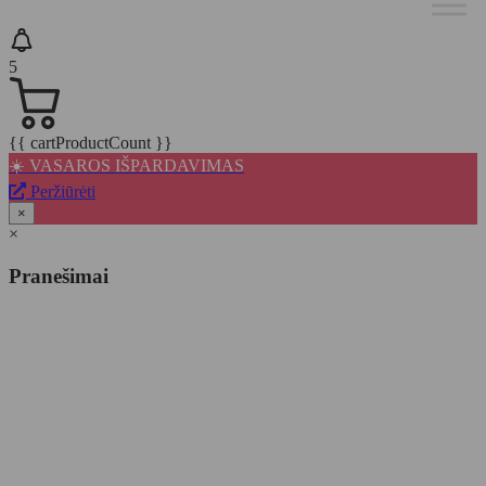
5
{{ cartProductCount }}
☀️ VASAROS IŠPARDAVIMAS
Peržiūrėti
×
×
Pranešimai