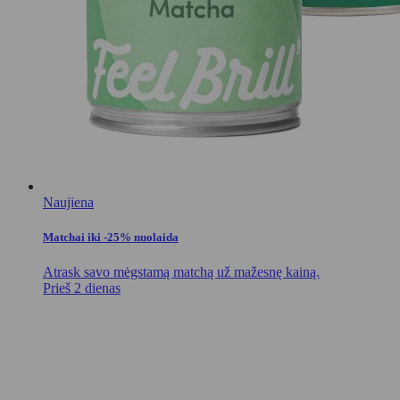
Naujiena
Matchai iki -25% nuolaida
Atrask savo mėgstamą matchą už mažesnę kainą.
Prieš 2 dienas