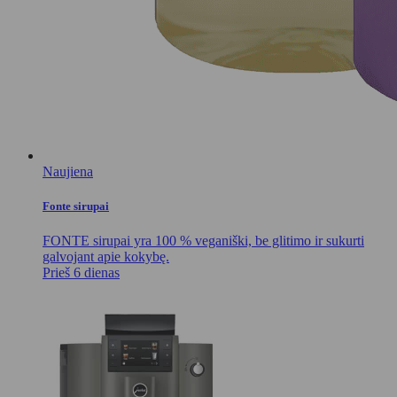
Naujiena
Fonte sirupai
FONTE sirupai yra 100 % veganiški, be glitimo ir sukurti
galvojant apie kokybę.
Prieš 6 dienas