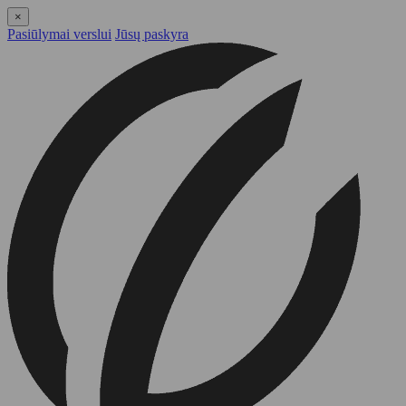
×
Pasiūlymai verslui
Jūsų paskyra