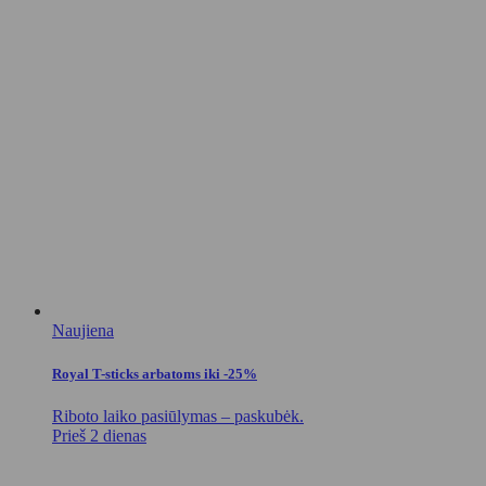
Naujiena
Royal T-sticks arbatoms iki -25%
Riboto laiko pasiūlymas – paskubėk.
Prieš 2 dienas