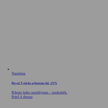
Naujiena
Royal T-sticks arbatoms iki -25%
Riboto laiko pasiūlymas – paskubėk.
Prieš 4 dienas