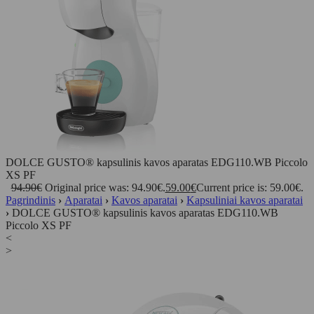
DOLCE GUSTO® kapsulinis kavos aparatas EDG110.WB Piccolo
XS PF
94.90
€
Original price was: 94.90€.
59.00
€
Current price is: 59.00€.
Pagrindinis
›
Aparatai
›
Kavos aparatai
›
Kapsuliniai kavos aparatai
›
DOLCE GUSTO® kapsulinis kavos aparatas EDG110.WB
Piccolo XS PF
<
>