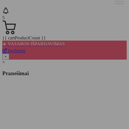
5
{{ cartProductCount }}
☀️ VASAROS IŠPARDAVIMAS
Peržiūrėti
×
×
Pranešimai