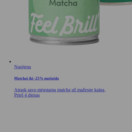
Naujiena
Matchai iki -25% nuolaida
Atrask savo mėgstamą matchą už mažesnę kainą.
Prieš 4 dienas