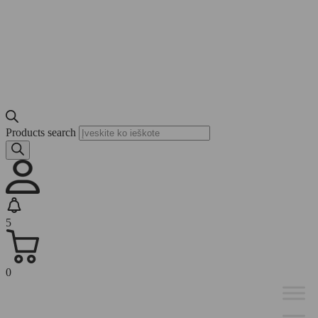
Products search
5
0