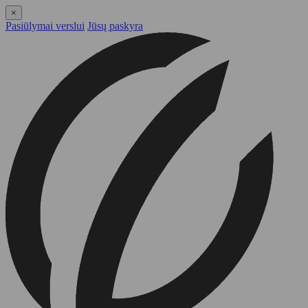
×
Pasiūlymai verslui
Jūsų paskyra