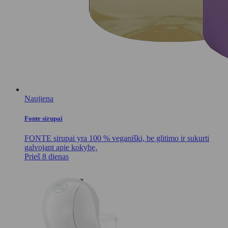
Naujiena
Fonte sirupai
FONTE sirupai yra 100 % veganiški, be glitimo ir sukurti
galvojant apie kokybę.
Prieš 8 dienas