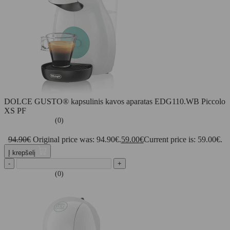
DOLCE GUSTO® kapsulinis kavos aparatas EDG110.WB Piccolo
XS PF
(0)
94.90
€
Original price was: 94.90€.
59.00
€
Current price is: 59.00€.
Į krepšelį
-
+
(0)