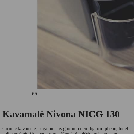
(0)
Kavamalė Nivona NICG 130
Girninė kavamalė, pagaminta iš grūdinto nerūdijančio plieno, todėl
galite neabejoti jos patvarumu. Nuo šiol galėsite mėgautis kava,