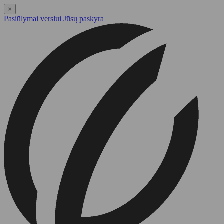
×
Pasiūlymai verslui
Jūsų paskyra