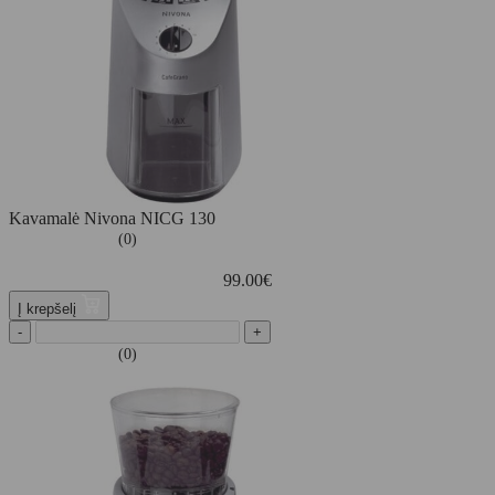
Kavamalė Nivona NICG 130
(0)
99.00
€
Į krepšelį
-
+
(0)