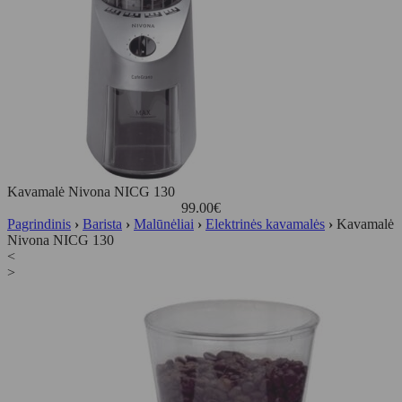
Kavamalė Nivona NICG 130
99.00
€
Pagrindinis
›
Barista
›
Malūnėliai
›
Elektrinės kavamalės
›
Kavamalė
Nivona NICG 130
<
>