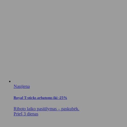
Naujiena
Royal T-sticks arbatoms iki -25%
Riboto laiko pasiūlymas – paskubėk.
Prieš 3 dienas