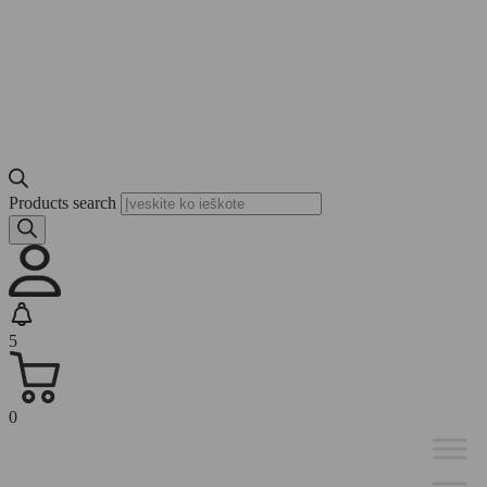
Products search
5
0