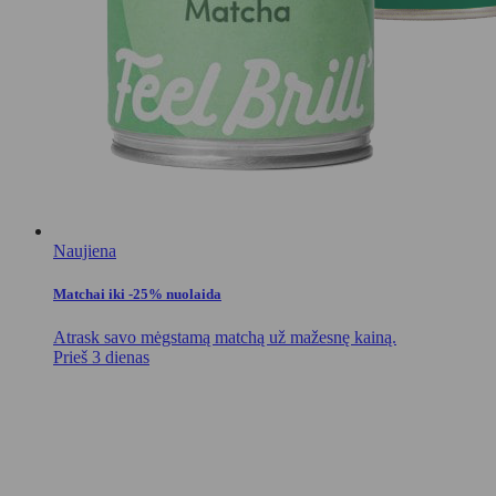
Naujiena
Matchai iki -25% nuolaida
Atrask savo mėgstamą matchą už mažesnę kainą.
Prieš 3 dienas