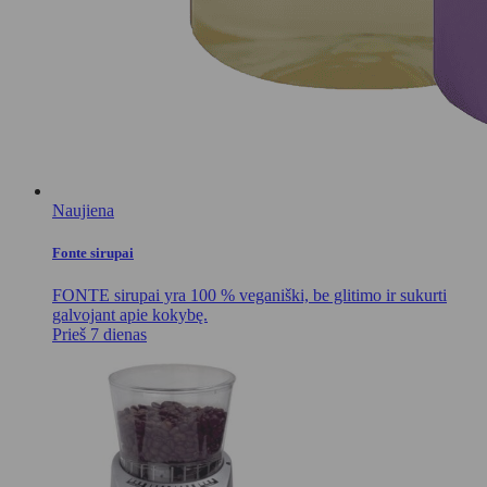
Naujiena
Fonte sirupai
FONTE sirupai yra 100 % veganiški, be glitimo ir sukurti
galvojant apie kokybę.
Prieš 7 dienas