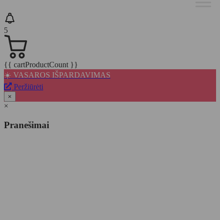
5
{{ cartProductCount }}
☀️ VASAROS IŠPARDAVIMAS
Peržiūrėti
×
×
Pranešimai