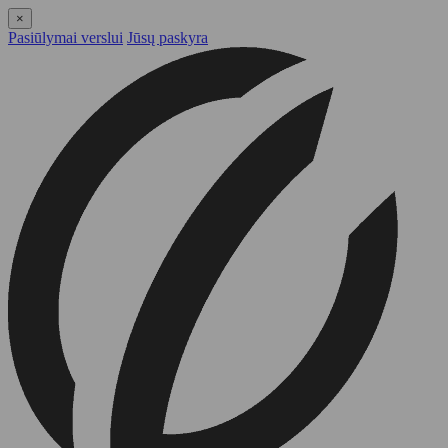
×
Pasiūlymai verslui
Jūsų paskyra