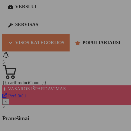
VERSLUI
SERVISAS
VISOS KATEGORIJOS
POPULIARIAUSI
5
{{ cartProductCount }}
☀️ VASAROS IŠPARDAVIMAS
Peržiūrėti
×
×
Pranešimai