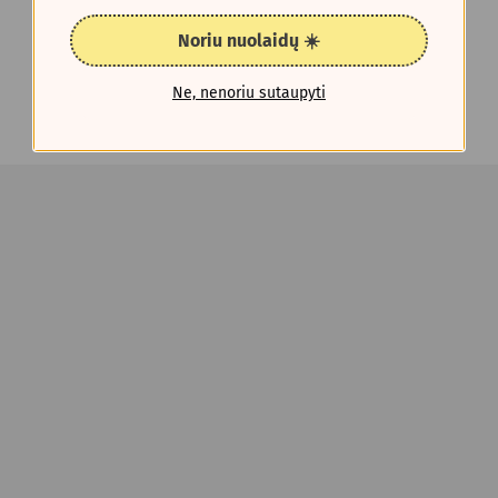
Noriu nuolaidų ☀️
Ne, nenoriu sutaupyti