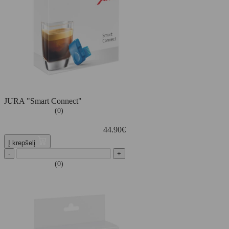
JURA "Smart Connect"
(0)
44.90
€
Į krepšelį
-
+
(0)