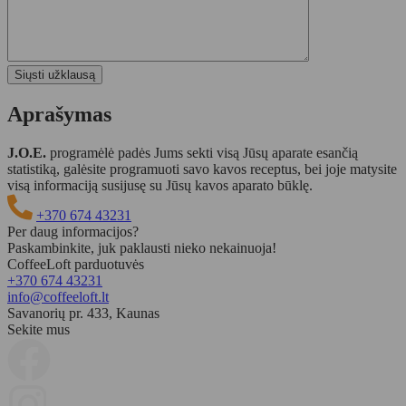
Aprašymas
J.O.E.
programėlė padės Jums sekti visą Jūsų aparate esančią
statistiką, galėsite programuoti savo kavos receptus, bei joje matysite
visą informaciją susijusę su Jūsų kavos aparato būklę.
+370 674 43231
Per daug informacijos?
Paskambinkite, juk paklausti nieko nekainuoja!
CoffeeLoft parduotuvės
+370 674 43231
info@coffeeloft.lt
Savanorių pr. 433, Kaunas
Sekite mus