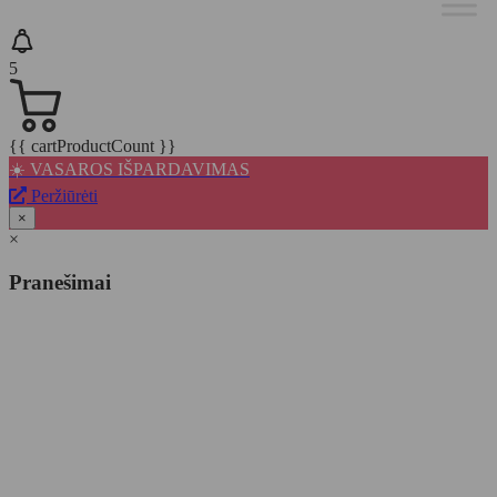
5
{{ cartProductCount }}
☀️ VASAROS IŠPARDAVIMAS
Peržiūrėti
×
×
Pranešimai