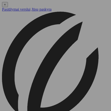
×
Pasiūlymai verslui
Jūsų paskyra