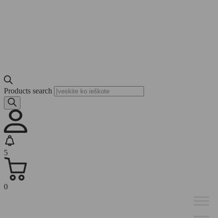
Products search
5
0