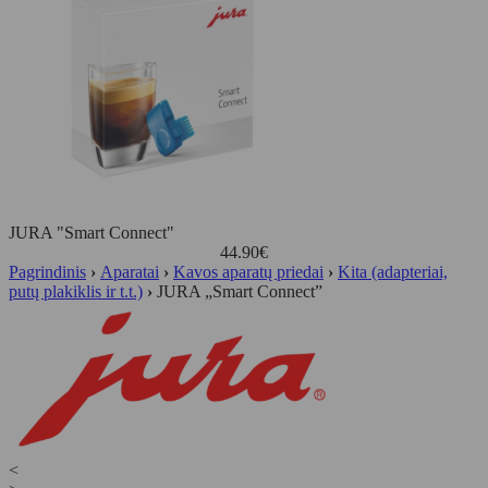
JURA "Smart Connect"
44.90
€
Pagrindinis
›
Aparatai
›
Kavos aparatų priedai
›
Kita (adapteriai,
putų plakiklis ir t.t.)
›
JURA „Smart Connect”
<