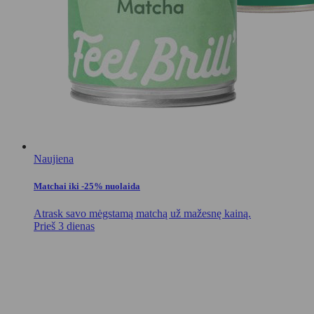
Naujiena
Matchai iki -25% nuolaida
Atrask savo mėgstamą matchą už mažesnę kainą.
Prieš 3 dienas