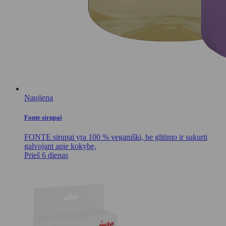
Naujiena
Fonte sirupai
FONTE sirupai yra 100 % veganiški, be glitimo ir sukurti
galvojant apie kokybę.
Prieš 6 dienas