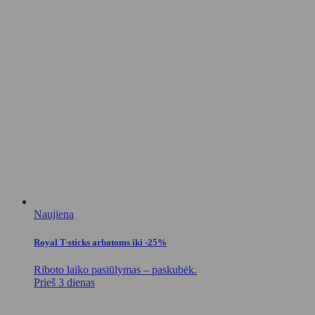
Naujiena
Royal T-sticks arbatoms iki -25%
Riboto laiko pasiūlymas – paskubėk.
Prieš 3 dienas