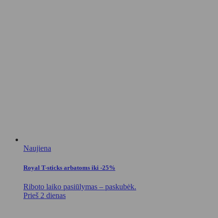
Naujiena
Royal T-sticks arbatoms iki -25%
Riboto laiko pasiūlymas – paskubėk.
Prieš 2 dienas