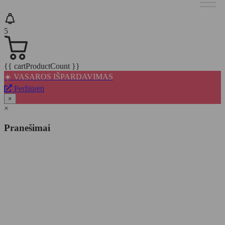
5
{{ cartProductCount }}
☀️ VASAROS IŠPARDAVIMAS
Peržiūrėti
×
×
Pranešimai