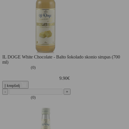
IL DOGE White Chocolate - Balto šokolado skonio sirupas (700
ml)
(0)
9.90
€
Į krepšelį
-
+
(0)