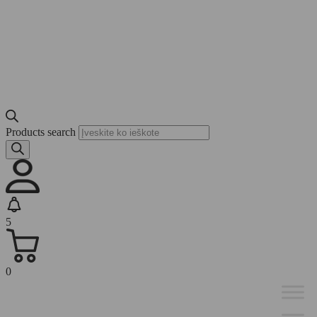
Products search
5
0