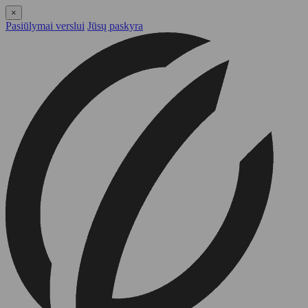
×
Pasiūlymai verslui
Jūsų paskyra