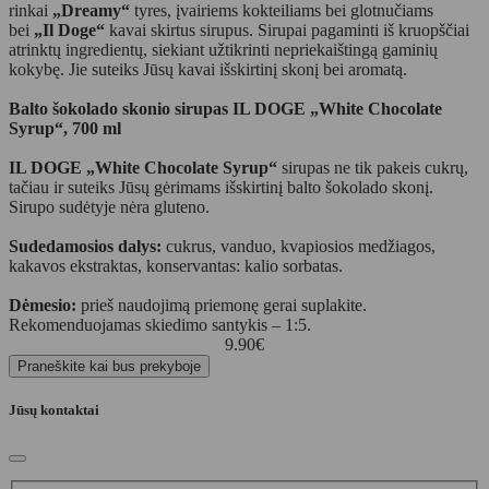
rinkai
„Dreamy“
tyres, įvairiems kokteiliams bei glotnučiams
bei
„Il Doge“
kavai skirtus sirupus. Sirupai pagaminti iš kruopščiai
atrinktų ingredientų, siekiant užtikrinti nepriekaištingą gaminių
kokybę. Jie suteiks Jūsų kavai išskirtinį skonį bei aromatą.
Balto šokolado skonio sirupas IL DOGE „White Chocolate
Syrup“, 700 ml
IL DOGE „White Chocolate Syrup“
sirupas ne tik pakeis cukrų,
tačiau ir suteiks Jūsų gėrimams išskirtinį balto šokolado skonį.
Sirupo sudėtyje nėra gluteno.
Sudedamosios dalys:
cukrus, vanduo, kvapiosios medžiagos,
kakavos ekstraktas, konservantas: kalio sorbatas.
Dėmesio:
prieš naudojimą priemonę gerai suplakite.
Rekomenduojamas skiedimo santykis – 1:5.
9.90
€
Praneškite kai bus prekyboje
Jūsų kontaktai