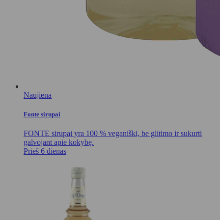
Naujiena
Fonte sirupai
FONTE sirupai yra 100 % veganiški, be glitimo ir sukurti
galvojant apie kokybę.
Prieš 6 dienas