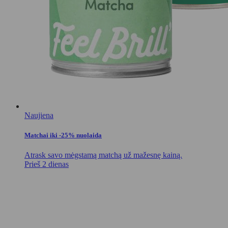
Naujiena
Matchai iki -25% nuolaida
Atrask savo mėgstamą matchą už mažesnę kainą.
Prieš 2 dienas