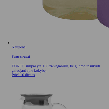
Naujiena
Fonte sirupai
FONTE sirupai yra 100 % veganiški, be glitimo ir sukurti
galvojant apie kokybę.
Prieš 10 dienas