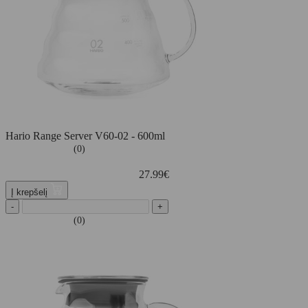
Hario Range Server V60-02 - 600ml
(0)
27.99
€
Į krepšelį
-
+
(0)