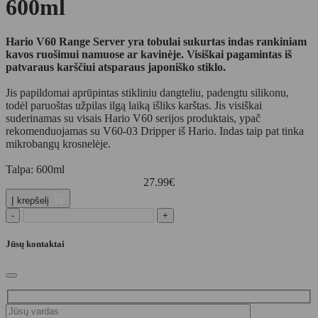
600ml
Hario V60 Range Server yra tobulai sukurtas indas rankiniam
kavos ruošimui namuose ar kavinėje. Visiškai pagamintas iš
patvaraus karščiui atsparaus japoniško stiklo.
Jis papildomai aprūpintas stikliniu dangteliu, padengtu silikonu,
todėl paruoštas užpilas ilgą laiką išliks karštas. Jis visiškai
suderinamas su visais Hario V60 serijos produktais, ypač
rekomenduojamas su V60-03 Dripper iš Hario. Indas taip pat tinka
mikrobangų krosnelėje.
Talpa: 600ml
27.99
€
Į krepšelį
-
+
Jūsų kontaktai