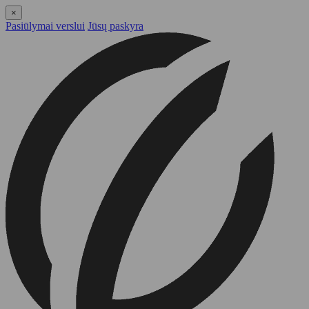
×
Pasiūlymai verslui
Jūsų paskyra