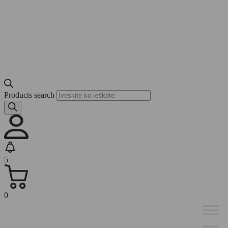
Products search
5
0