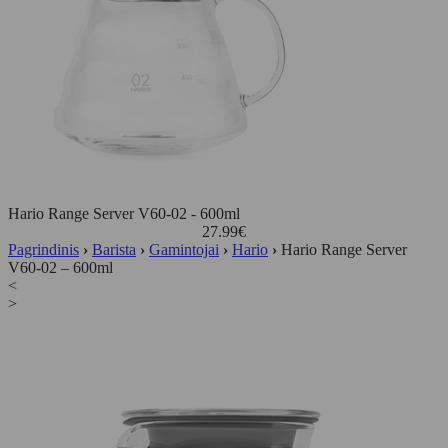
Hario Range Server V60-02 - 600ml
27.99
€
Pagrindinis
›
Barista
›
Gamintojai
›
Hario
›
Hario Range Server
V60-02 – 600ml
<
>