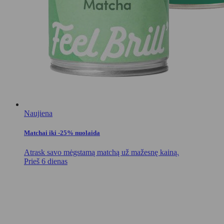
Naujiena
Matchai iki -25% nuolaida
Atrask savo mėgstamą matchą už mažesnę kainą.
Prieš 6 dienas