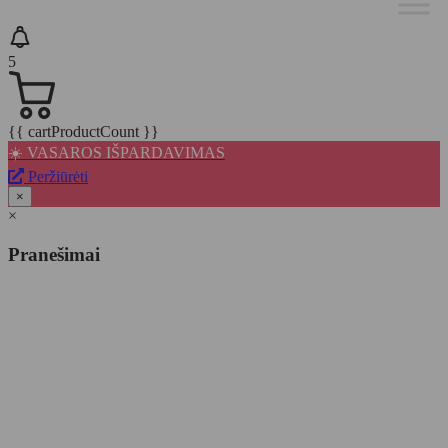
5
{{ cartProductCount }}
☀️ VASAROS IŠPARDAVIMAS
Peržiūrėti
×
×
Pranešimai