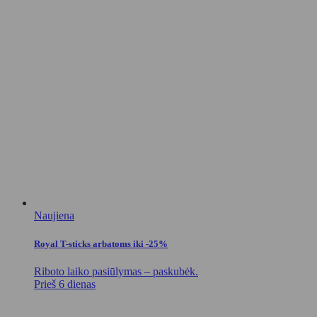
Naujiena
Royal T-sticks arbatoms iki -25%
Riboto laiko pasiūlymas – paskubėk.
Prieš 6 dienas