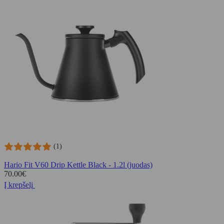
(1)
Hario Fit V60 Drip Kettle Black - 1.2l (juodas)
70.00
€
Į krepšelį