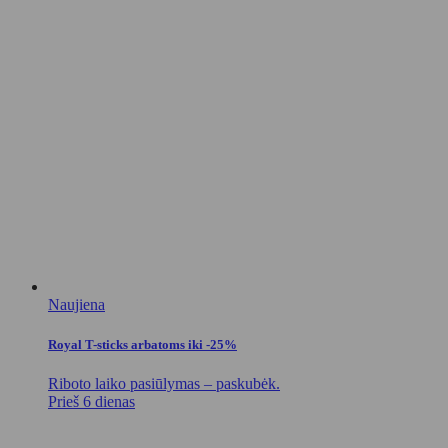
Naujiena
Royal T-sticks arbatoms iki -25%
Riboto laiko pasiūlymas – paskubėk.
Prieš 6 dienas