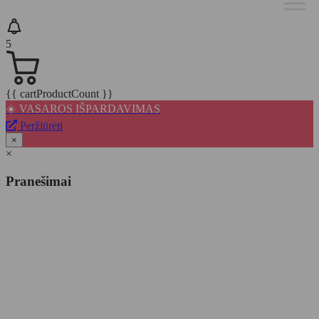
5
{{ cartProductCount }}
☀️ VASAROS IŠPARDAVIMAS
Peržiūrėti
×
×
Pranešimai