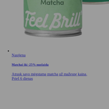
Naujiena
Matchai iki -25% nuolaida
Atrask savo mėgstamą matchą už mažesnę kainą.
Prieš 6 dienas