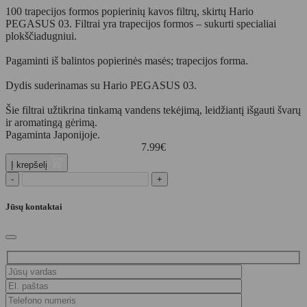
100 trapecijos formos popierinių kavos filtrų, skirtų Hario
PEGASUS 03. Filtrai yra trapecijos formos – sukurti specialiai
plokščiadugniui.
Pagaminti iš balintos popierinės masės; trapecijos forma.
Dydis suderinamas su Hario PEGASUS 03.
Šie filtrai užtikrina tinkamą vandens tekėjimą, leidžiantį išgauti švarų
ir aromatingą gėrimą.
Pagaminta Japonijoje.
7.99
€
Į krepšelį
-
+
Jūsų kontaktai