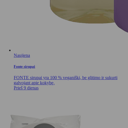
Naujiena
Fonte sirupai
FONTE sirupai yra 100 % veganiški, be glitimo ir sukurti
galvojant apie kokybę.
Prieš 9 dienas