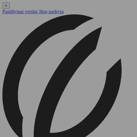
×
Pasiūlymai verslui
Jūsų paskyra