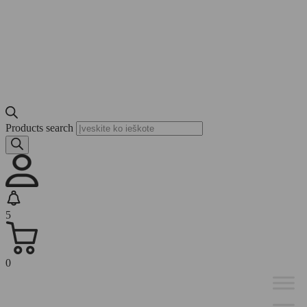
Products search
5
0