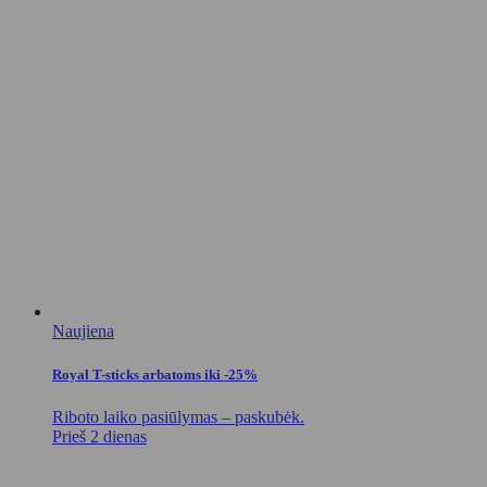
Naujiena
Royal T-sticks arbatoms iki -25%
Riboto laiko pasiūlymas – paskubėk.
Prieš 2 dienas