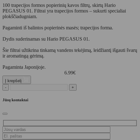
100 trapecijos formos popierinių kavos filtrų, skirtų Hario
PEGASUS 01. Filtrai yra trapecijos formos – sukurti specialiai
plokščiadugniam.
Pagaminti iš balintos popierinės masės; trapecijos forma.
Dydis suderinamas su Hario PEGASUS 01.
Šie filtrai užtikrina tinkamą vandens tekėjimą, leidžiantį išgauti švarų
ir aromatingą gėrimą.
Pagaminta Japonijoje.
6.99
€
Į krepšelį
-
+
Jūsų kontaktai