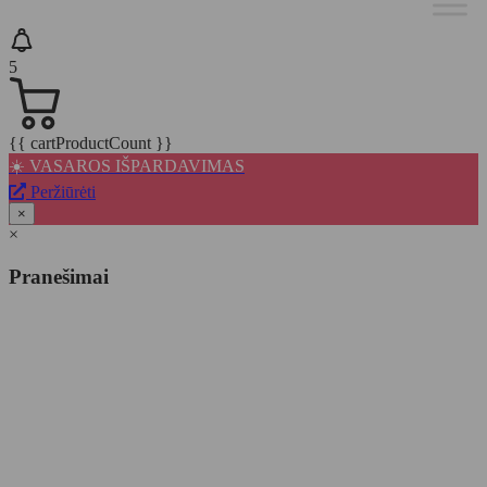
5
{{ cartProductCount }}
☀️ VASAROS IŠPARDAVIMAS
Peržiūrėti
×
×
Pranešimai