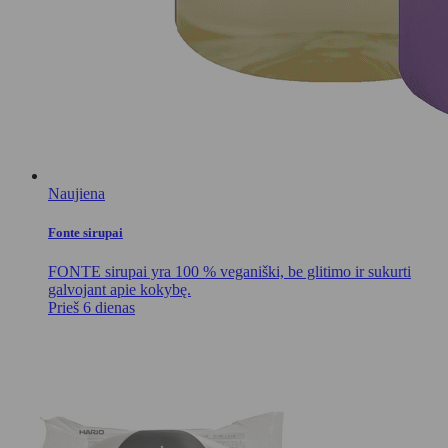
Naujiena
Fonte sirupai
FONTE sirupai yra 100 % veganiški, be glitimo ir sukurti
galvojant apie kokybę.
Prieš 6 dienas