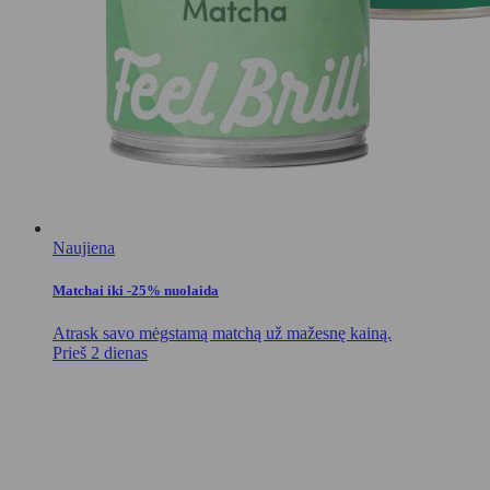
Naujiena
Matchai iki -25% nuolaida
Atrask savo mėgstamą matchą už mažesnę kainą.
Prieš 2 dienas