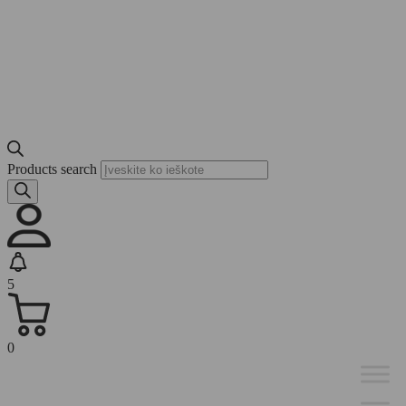
Products search
5
0