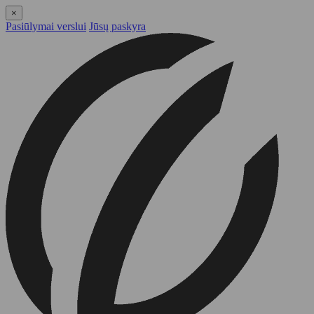
×
Pasiūlymai verslui
Jūsų paskyra