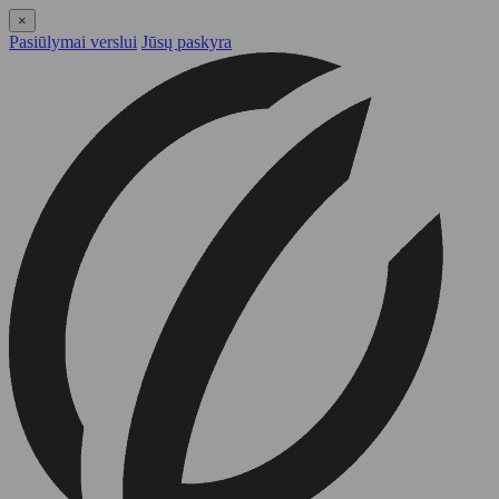
×
Pasiūlymai verslui
Jūsų paskyra