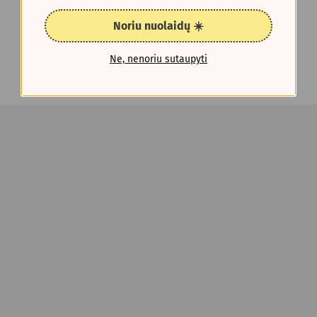
Noriu nuolaidų ☀️
Ne, nenoriu sutaupyti